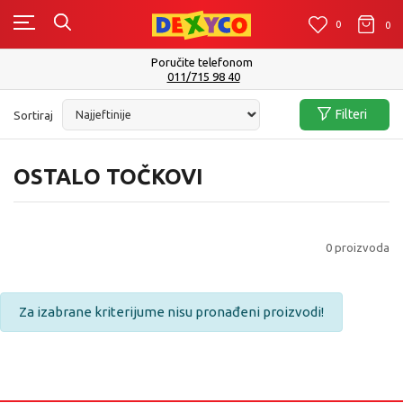
0
0
0
Poručite telefonom
011/715 98 40
Filteri
Sortiraj
OSTALO TOČKOVI
0
proizvoda
Za izabrane kriterijume nisu pronađeni proizvodi!