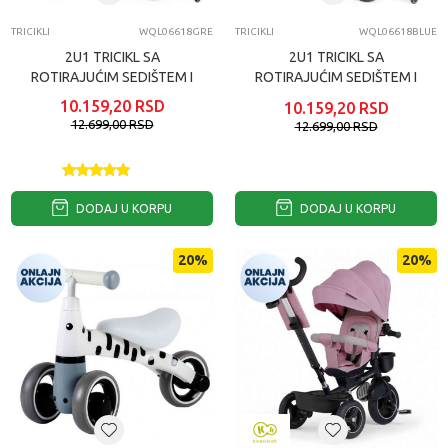
TRICIKLI
WQL06618GRE
TRICIKLI
WQL06618BLUE
2U1 TRICIKL SA
2U1 TRICIKL SA
ROTIRAJUĆIM SEDIŠTEM I
ROTIRAJUĆIM SEDIŠTEM I
SKLOPIVOM TENDOM
SKLOPIVOM TENDOM
10.159,20
RSD
10.159,20
RSD
GREEN ECOTOYS
BLUE ECOTOYS
12.699,00
RSD
12.699,00
RSD
DODAJ U KORPU
DODAJ U KORPU
20
%
20
%