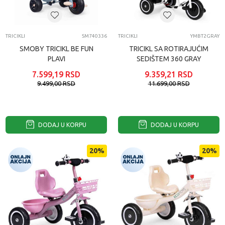
TRICIKLI
SM740336
TRICIKLI
YMBT2GRAY
SMOBY TRICIKL BE FUN
TRICIKL SA ROTIRAJUĆIM
PLAVI
SEDIŠTEM 360 GRAY
ECOTOYS
7.599,19
RSD
9.359,21
RSD
9.499,00
RSD
11.699,00
RSD
DODAJ U KORPU
DODAJ U KORPU
20
%
20
%