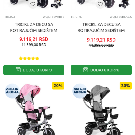
TRICIKLI
WQL186WHITE
TRICIKLI
WQL186BLACK
TRICIKL ZA DECU SA
TRICIKL ZA DECU SA
ROTIRAJUĆIM SEDIŠTEM
ROTIRAJUĆIM SEDIŠTEM
GURAJUĆIM
GURAJUĆIM
9.119,21
RSD
9.119,21
RSD
RUKOHVATOM I TENDOM
RUKOHVATOM I TENDOM
11.399,00
RSD
11.399,00
RSD
WHITE ...
BLACK ...
DODAJ U KORPU
DODAJ U KORPU
20
%
20
%