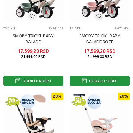
TRICIKLI
SM741405
TRICIKLI
SM741404
SMOBY TRICIKL BABY
SMOBY TRICIKL BABY
BALADE
BALADE ROZE
17.599,20
RSD
17.599,20
RSD
21.999,00
RSD
21.999,00
RSD
DODAJ U KORPU
DODAJ U KORPU
20
%
20
%