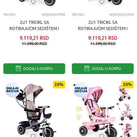
TRICIKLI
WQL06652PINK
TRICIKLI
WQL06652GRAY
2U1 TRICIKL SA
2U1 TRICIKL SA
ROTIRAJUĆIM SEDIŠTEM I
ROTIRAJUĆIM SEDIŠTEM I
SKLOPIVOM TENDOM
SKLOPIVOM TENDOM
9.119,21
RSD
9.119,21
RSD
PINK WQL06652PINK
GRAY ECOTOYS
11.399,00
RSD
11.399,00
RSD
DODAJ U KORPU
DODAJ U KORPU
20
%
20
%