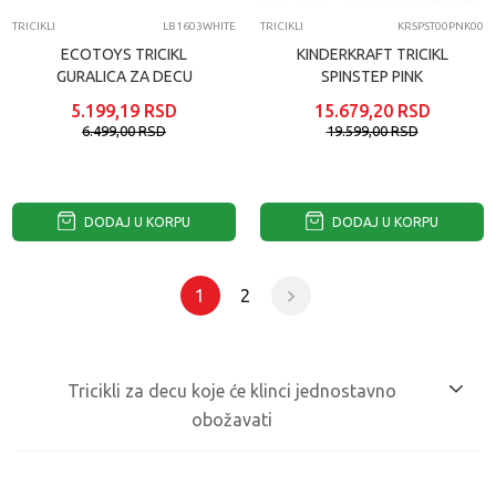
TRICIKLI
LB1603WHITE
TRICIKLI
KRSPST00PNK00
ECOTOYS TRICIKL
KINDERKRAFT TRICIKL
GURALICA ZA DECU
SPINSTEP PINK
ZEBRA
5.199,19
RSD
15.679,20
RSD
6.499,00
RSD
19.599,00
RSD
DODAJ U KORPU
DODAJ U KORPU
1
2
Tricikli za decu koje će klinci jednostavno
obožavati
Upotpunite vozni park vaših mališana jednim praktičnim
trotočkašem uz koji će sve biti zanimljivije.