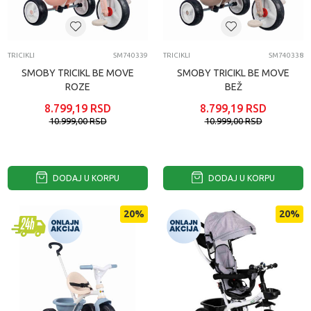
TRICIKLI
SM740339
TRICIKLI
SM740338
SMOBY TRICIKL BE MOVE
SMOBY TRICIKL BE MOVE
ROZE
BEŽ
8.799,19
RSD
8.799,19
RSD
10.999,00
RSD
10.999,00
RSD
DODAJ U KORPU
DODAJ U KORPU
20
%
20
%