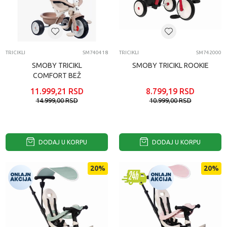
TRICIKLI
SM740418
TRICIKLI
SM742000
SMOBY TRICIKL
SMOBY TRICIKL ROOKIE
COMFORT BEŽ
11.999,21
RSD
8.799,19
RSD
14.999,00
RSD
10.999,00
RSD
DODAJ U KORPU
DODAJ U KORPU
20
%
20
%