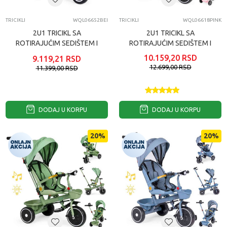
TRICIKLI
WQL06652BEI
TRICIKLI
WQL06618PINK
2U1 TRICIKL SA
2U1 TRICIKL SA
ROTIRAJUĆIM SEDIŠTEM I
ROTIRAJUĆIM SEDIŠTEM I
SKLOPIVOM TENDOM
SKLOPIVOM TENDOM
10.159,20
RSD
9.119,21
RSD
BEIGE ECOTOYS
PINK ECOTOYS
12.699,00
RSD
11.399,00
RSD
DODAJ U KORPU
DODAJ U KORPU
20
%
20
%