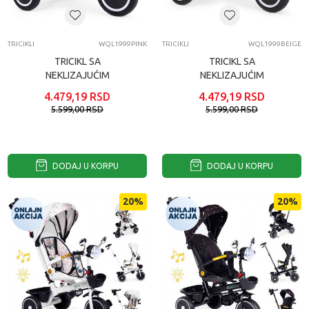
TRICIKLI
WQL1999PINK
TRICIKLI
WQL1999BEIGE
TRICIKL SA
TRICIKL SA
NEKLIZAJUĆIM
NEKLIZAJUĆIM
RUKOHVATIMA
RUKOHVATIMA
4.479,19
RSD
4.479,19
RSD
ZVONCEM I KORPOM
ZVONCEM I KORPOM
5.599,00
RSD
5.599,00
RSD
PINK ECOTOYS
BEIGE ECOTOYS
DODAJ U KORPU
DODAJ U KORPU
20
%
20
%