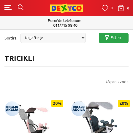
0
0
0
Isporuku možete očekivati u roku od 2 do 4 radna dana!
Pogledaj više
Filteri
Sortiraj
TRICIKLI
48
proizvoda
20
%
20
%