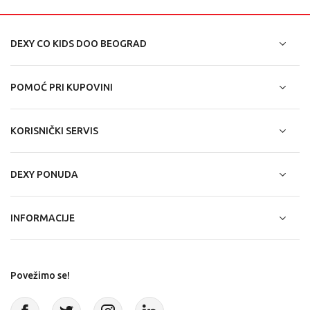
Tricikli se mogu voziti u zatvorenom prostoru, mada je
DEXY CO KIDS DOO BEOGRAD
radijus kretanja dosta ograničen, ali i napolju, gde će klinci
i klinceze moći da osete sve čari udobne i stabilne vožnje.
Bilo da izlazite u svoje dvorište, u park ili na igralište,
POMOĆ PRI KUPOVINI
mališani će uživati u vožnji i kretanju, a ukoliko su oni
početnici, pružite im podršku, budite uz njih, pokažite im
kako da se kreću, okreću pedale, na koji način da skrenu i
KORISNIČKI SERVIS
sve što im može biti važno da se osećaju bezbedno i da
lako savladaju nove veštine.
DEXY PONUDA
Sjajni tricikli su savršeni za decu koja još uvek ne znaju da
voze bicikl, te im je stabilnost ovog vozila na tri točka
INFORMACIJE
idealna za oslobađanje, ali i za sve one koji se tek
osamostaljuju da sede na vozilu igrački i da upravljaju
njime.
Povežimo se!
Kada birate tricikl za svoje mališane, obratite pažnju na to
koje su vaše potrebe ili potrebe dece, za koji su uzrast