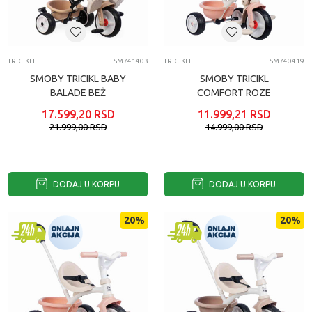
TRICIKLI
SM741403
TRICIKLI
SM740419
SMOBY TRICIKL BABY
SMOBY TRICIKL
BALADE BEŽ
COMFORT ROZE
17.599,20
RSD
11.999,21
RSD
21.999,00
RSD
14.999,00
RSD
DODAJ U KORPU
DODAJ U KORPU
20
%
20
%