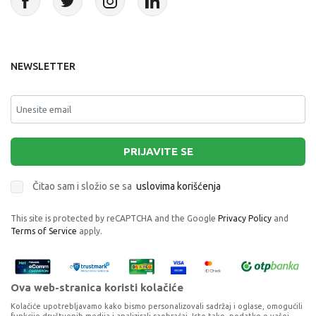
određeni modeli namenjeni, koja im je nosivost, te će i
sam odabir biti odgovarajući.
Zanimljivo je spomenuti i tricikl kolica modele koji će, bez
NEWSLETTER
sumnje, svim roditeljima olakšati prve godine sa
mališanima.
Mnogi od ovakvih modela se mogu koristiti za decu
starosti od nekoliko meseci, pa sve do uzrasta od
nekoliko godina, jer nude udobnost i praktičnost na više
PRIJAVITE SE
nivoa. Karakteristike se mogu razlikovati od modela do
modela, a neki od njih imaju podesivi naslon, te dete u
Čitao sam i složio se sa
uslovima korišćenja
njemu može i spavati, imaju tendu kao zaštitu od sunca i
kiše, posebne delove i pregrade za držanje različitih
This site is protected by reCAPTCHA and the Google
Privacy Policy
and
potrepština za decu, a kod nekih se može i podešavati
Terms of Service
apply.
ručka za upravljanje triciklom.
Istražite celokupnu DexyCo ponudu tricikli i pronađite
Ova web-stranica koristi kolačiće
model koji će biti najbolji za vaše mališane.
Kolačiće upotrebljavamo kako bismo personalizovali sadržaj i oglase, omogućili