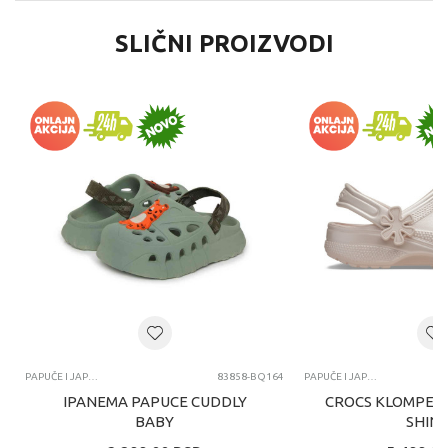
SLIČNI PROIZVODI
PAPUČE I JAPANKE
83858-BQ164
PAPUČE I JAPANKE
IPANEMA PAPUCE CUDDLY
CROCS KLOMPE C
BABY
SHINE