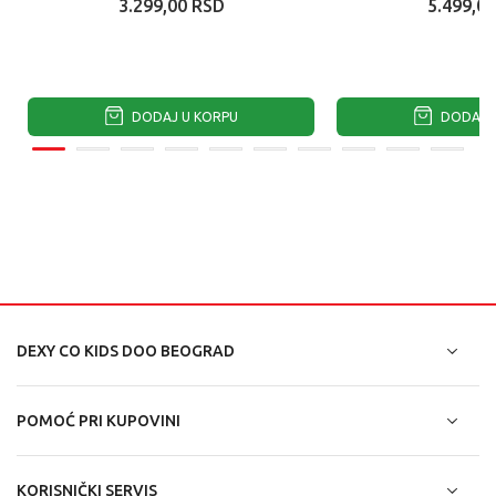
3.299,00
RSD
5.499,00
DODAJ U KORPU
DODAJ U
DEXY CO KIDS DOO BEOGRAD
POMOĆ PRI KUPOVINI
KORISNIČKI SERVIS