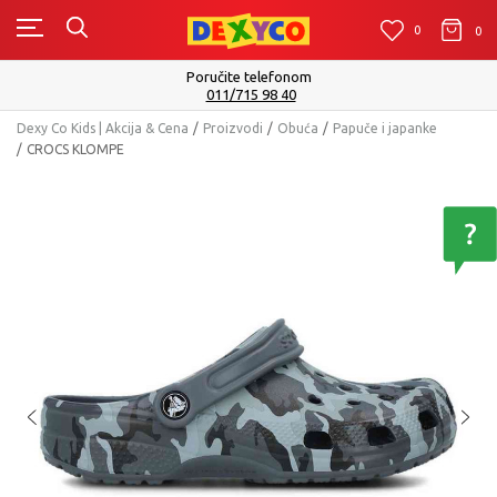
0
0
0
Poručite telefonom
011/715 98 40
Dexy Co Kids | Akcija & Cena
Proizvodi
Obuća
Papuče i japanke
CROCS KLOMPE