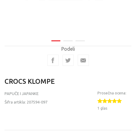
Podeli
CROCS KLOMPE
Prosečna ocena:
PAPUČE I JAPANKE
Šifra artikla:
207594-097
1 glas