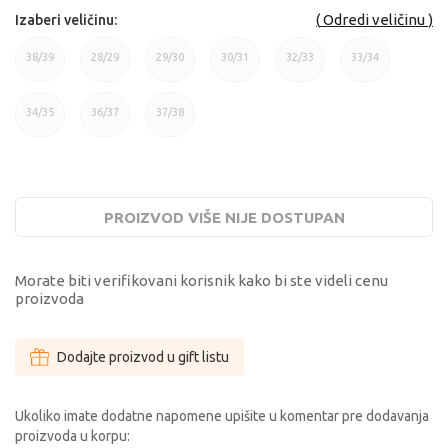
Odredi veličinu
Izaberi veličinu:
38/39
28/29
29/30
30/31
32/33
33/34
38/39
28/29
29/30
30/31
32/33
33/34
34/35
36/37
37/38
34/35
36/37
37/38
PROIZVOD VIŠE NIJE DOSTUPAN
Morate biti verifikovani korisnik kako bi ste videli cenu
proizvoda
Dodajte proizvod u gift listu
Ukoliko imate dodatne napomene upišite u komentar pre dodavanja
proizvoda u korpu: