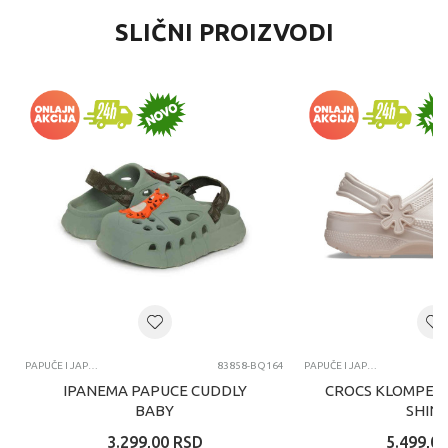
SLIČNI PROIZVODI
PAPUČE I JAPANKE
83858-BQ164
PAPUČE I JAPANKE
IPANEMA PAPUCE CUDDLY
CROCS KLOMPE C
BABY
SHINE
3.299,00
RSD
5.499,00