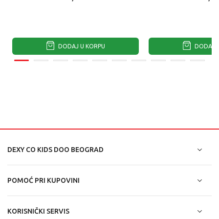
DODAJ U KORPU
DODAJ U
DEXY CO KIDS DOO BEOGRAD
POMOĆ PRI KUPOVINI
KORISNIČKI SERVIS