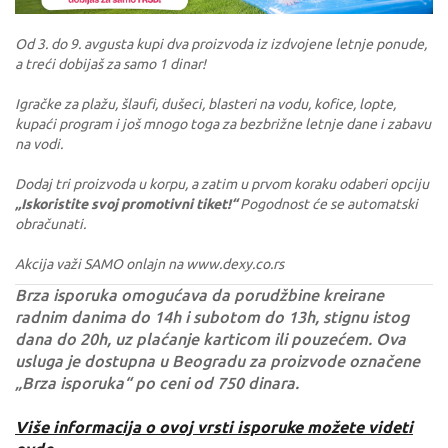
Od 3. do 9. avgusta kupi dva proizvoda iz izdvojene letnje ponude,
a treći dobijaš za samo 1 dinar!
Igračke za plažu, šlaufi, dušeci, blasteri na vodu, kofice, lopte,
kupaći program i još mnogo toga za bezbrižne letnje dane i zabavu
na vodi.
Dodaj tri proizvoda u korpu, a zatim u prvom koraku odaberi opciju
„Iskoristite svoj promotivni tiket!“
Pogodnost će se automatski
obračunati.
Akcija važi SAMO onlajn na www.dexy.co.rs
Brza isporuka omogućava da porudžbine kreirane
radnim danima do 14h i subotom do 13h, stignu istog
dana do 20h, uz plaćanje karticom ili pouzećem. Ova
usluga je dostupna u Beogradu za proizvode označene
„Brza isporuka“ po ceni od 750 dinara.
Više informacija o ovoj vrsti isporuke možete videti