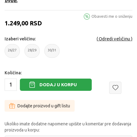
ovde.
Obavesti me o sniženju
1.249,00
RSD
Odredi veličinu
Izaberi veličinu:
26/27
28/29
30/31
26/27
28/29
30/31
Količina:
DODAJ U KORPU
Dodajte proizvod u gift listu
Ukoliko imate dodatne napomene upišite u komentar pre dodavanja
proizvoda u korpu: