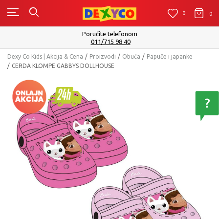
0
0
0
Isporuku možete očekivati u roku od 2 do 4 radna dana
Pogledaj više
Dexy Co Kids | Akcija & Cena
Proizvodi
Obuća
Papuče i japanke
CERDA KLOMPE GABBYS DOLLHOUSE