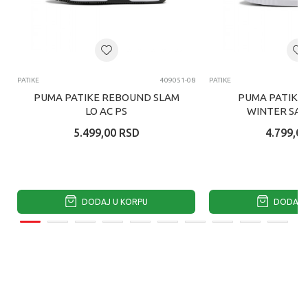
PATIKE
409051-08
PATIKE
PUMA PATIKE REBOUND SLAM
PUMA PATIKE 
LO AC PS
WINTER SAFA
5.499,00
RSD
4.799,00
DODAJ U KORPU
DODAJ U