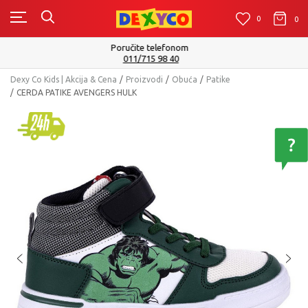
0
0
0
Isporuku možete očekivati u roku od 2 do 4 radna dana!
Pogledaj više
Dexy Co Kids | Akcija & Cena
Proizvodi
Obuća
Patike
CERDA PATIKE AVENGERS HULK