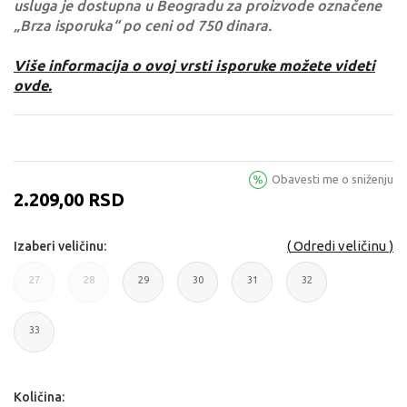
usluga je dostupna u Beogradu za proizvode označene
„Brza isporuka“ po ceni od 750 dinara.
Više informacija o ovoj vrsti isporuke možete videti
ovde.
Obavesti me o sniženju
2.209,00
RSD
Odredi veličinu
Izaberi veličinu:
27
28
29
30
31
32
27
28
29
30
31
32
33
33
Količina: