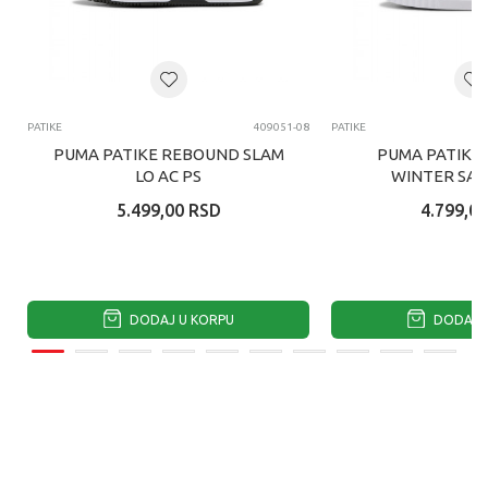
PATIKE
409051-08
PATIKE
PUMA PATIKE REBOUND SLAM
PUMA PATIKE 
LO AC PS
WINTER SAFA
5.499,00
RSD
4.799,00
DODAJ U KORPU
DODAJ U