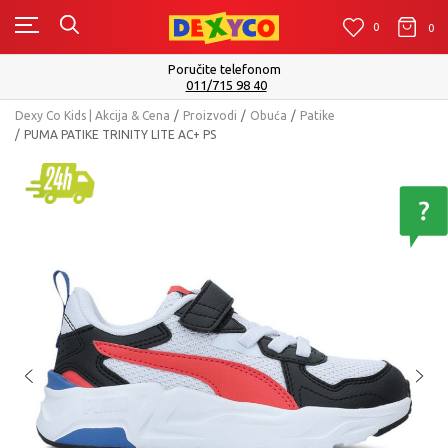
0
0
0
Isporuku možete očekivati u roku od 2 do 4 radna 
Pogledaj više
Dexy Co Kids | Akcija & Cena
Proizvodi
Obuća
Patike
PUMA PATIKE TRINITY LITE AC+ PS