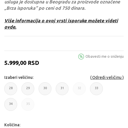
usluga je dostupna u Beogradu za proizvode označene
„Brza isporuka“ po ceni od 750 dinara.
Više informacija o ovoj vrsti isporuke možete videti
ovde.
Obavesti me o sniženju
5.999,00
RSD
Odredi veličinu
Izaberi veličinu:
28
29
30
31
32
33
28
29
30
31
32
33
34
35
34
35
Količina: