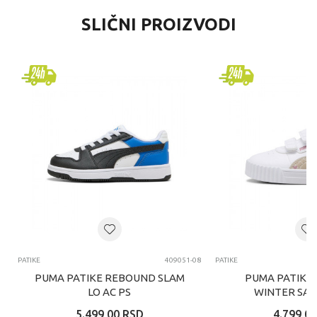
SLIČNI PROIZVODI
PATIKE
409051-08
PATIKE
PUMA PATIKE REBOUND SLAM
PUMA PATIKE 
LO AC PS
WINTER SAFA
5.499,00
RSD
4.799,00