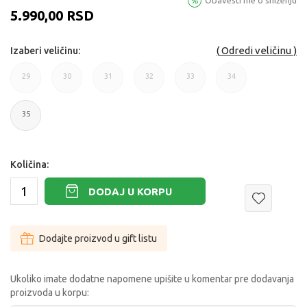
Obavesti me o sniženju
5.990,00
RSD
Odredi veličinu
Izaberi veličinu:
29
30
31
32
33
34
29
30
31
32
33
34
35
35
Količina:
DODAJ U KORPU
Dodajte proizvod u gift listu
Ukoliko imate dodatne napomene upišite u komentar pre dodavanja
proizvoda u korpu: