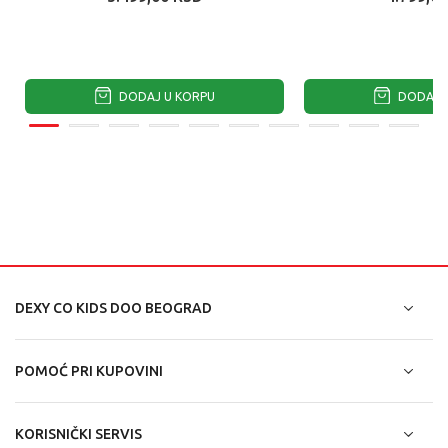
DODAJ U KORPU
DODAJ U
DEXY CO KIDS DOO BEOGRAD
POMOĆ PRI KUPOVINI
KORISNIČKI SERVIS