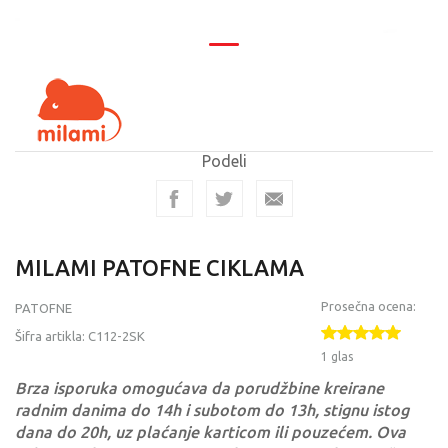
Podeli
MILAMI PATOFNE CIKLAMA
Prosečna ocena:
PATOFNE
Šifra artikla:
C112-2SK
1 glas
Brza isporuka omogućava da porudžbine kreirane
radnim danima do 14h i subotom do 13h, stignu istog
dana do 20h, uz plaćanje karticom ili pouzećem. Ova