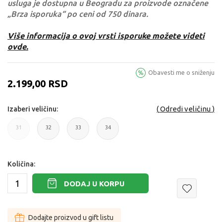
usluga je dostupna u Beogradu za proizvode označene
„Brza isporuka“ po ceni od 750 dinara.
Više informacija o ovoj vrsti isporuke možete videti
ovde.
Obavesti me o sniženju
2.199,00
RSD
Odredi veličinu
Izaberi veličinu:
31
32
33
34
31
32
33
34
Količina:
DODAJ U KORPU
Dodajte proizvod u gift listu