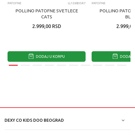
PATOFNE
LL126835R7
PATOFNE
POLLINO PATOFNE SVETLECE
POLLINO PATOF
CATS
BLU
2.999,00
RSD
2.999,00
DODAJ U KORPU
DODAJ U
DEXY CO KIDS DOO BEOGRAD