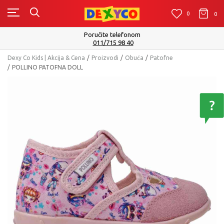
0
0
0
Poručite telefonom
011/715 98 40
Dexy Co Kids | Akcija & Cena
Proizvodi
Obuća
Patofne
POLLINO PATOFNA DOLL