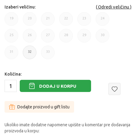
Odredi veličinu
Izaberi veličinu:
19
20
21
22
23
24
19
20
21
22
23
24
25
26
27
28
29
30
25
26
27
28
29
30
31
32
33
31
32
33
Količina:
DODAJ U KORPU
Dodajte proizvod u gift listu
Ukoliko imate dodatne napomene upišite u komentar pre dodavanja
proizvoda u korpu: