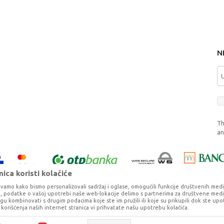
N
Th
a
ica koristi kolačiće
vamo kako bismo personalizovali sadržaj i oglase, omogućili funkcije društvenih medija 
ko, podatke o vašoj upotrebi naše web-lokacije delimo s partnerima za društvene medij
ogu kombinovati s drugim podacima koje ste im pružili ili koje su prikupili dok ste upo
korišćenja naših internet stranica vi prihvatate našu upotrebu kolačića.
o što je preciznije moguće, ali ne možemo garantovati da su svi podaci i fotog
ešaka. Svi artikli prikazani na sajtu su deo naše ponude, ali ne podrazumeva da 