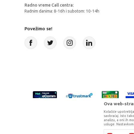
Radno vreme Call centra:
Radnim danima: 8-16h i subotom: 10-14h
Povežimo se!
Ova web-stran
Kolačiće upotreblja
saobraćaj. Isto ta
analizu, a oni ih m
usluge. Nastavkom 
Proizvode na sajtu nastojimo da opišem
potpunosti kompletni i bez gr