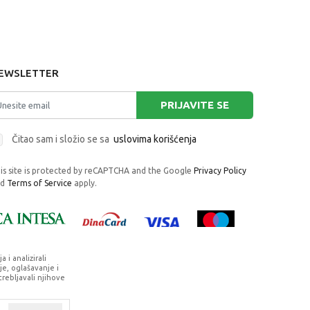
EWSLETTER
PRIJAVITE SE
Čitao sam i složio se sa
uslovima korišćenja
is site is protected by reCAPTCHA and the Google
Privacy Policy
nd
Terms of Service
apply.
i analizirali
e, oglašavanje i
trebljavali njihove
rafije, navedeni u okrviru proizvoda, u
su dostupni u svakom trenutku.