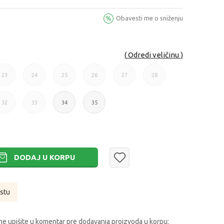
Obavesti me o sniženju
Odredi veličinu
23
24
25
26
27
28
23
24
25
26
27
28
32
33
34
35
32
33
34
35
DODAJ U KORPU
istu
e upišite u komentar pre dodavanja proizvoda u korpu: