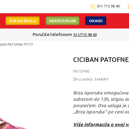
011 715 98 40
SVE ZA ŠKOLU
DEXYCO KLUB
OKAIDI
Poručite telefonom
011/715 98 40
IBAN PATOFNE PITTY
CICIBAN PATOFNE
PATOFNE
Šifra artikla:
34440PY
Brza isporuka omogućava 
subotom do 13h, stignu ist
pouzećem. Ova usluga je 
„Brza isporuka“ po ceni o
Više informacija o ovoj v