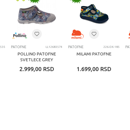
PATOFNE
PATOFNE
PA
3535
LL12683574
226-DX-185
POLLINO PATOFNE
MILAMI PATOFNE
SVETLECE GREY
2.999,00
RSD
1.699,00
RSD