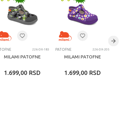
TOFNE
PATOFNE
PATOFNE
226-DX-183
226-DX-205
MILAMI PATOFNE
MILAMI PATOFNE
MILA
1.699,00
RSD
1.699,00
RSD
1.69