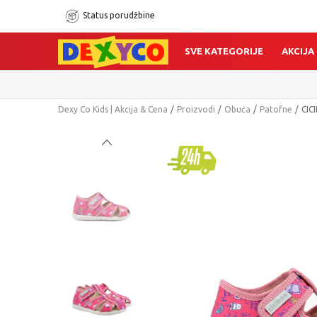
Status porudžbine
SVE KATEGORIJE
AKCIJA
Dexy Co Kids | Akcija & Cena
Proizvodi
Obuća
Patofne
CIC