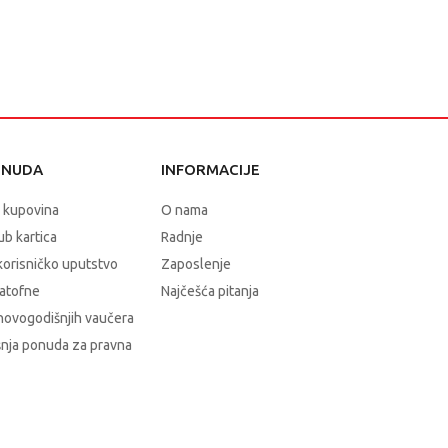
ONUDA
INFORMACIJE
 kupovina
O nama
b kartica
Radnje
korisničko uputstvo
Zaposlenje
atofne
Najčešća pitanja
novogodišnjih vaučera
nja ponuda za pravna