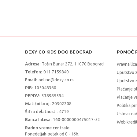
DEXY CO KIDS DOO BEOGRAD
POMOĆ P
Adresa:
Tošin Bunar 272, 11070 Beograd
Pravna lica
Telefon:
011 7159840
Uputstvo 
Email:
online@dexy.co.rs
Uputstvo z
PIB:
105048360
Plaćanje p
PEPDV:
338985594
Plaćanje 
Matični broj:
20302208
Politika pr
Šifra delatnosti:
4719
Uslovi i na
Banca Intesa:
160-0000000475017-52
Web kredit
Radno vreme centrale:
Ponedeljak-petak od 8 - 16h.