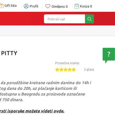
Gift lista
Profil
Korpa
0
Omiljeno
0
Pretraži sajt
 PITTY
Prosečna ocena:
2 glasa
da porudžbine kreirane radnim danima do 14h i
og dana do 20h, uz plaćanje karticom ili
dostupna u Beogradu za proizvode označene
d 750 dinara.
rsti isporuke možete videti ovde.