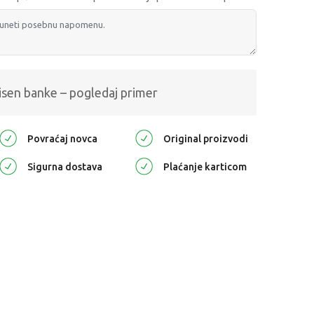
isen banke – pogledaj primer
Povraćaj novca
Original proizvodi
Sigurna dostava
Plaćanje karticom