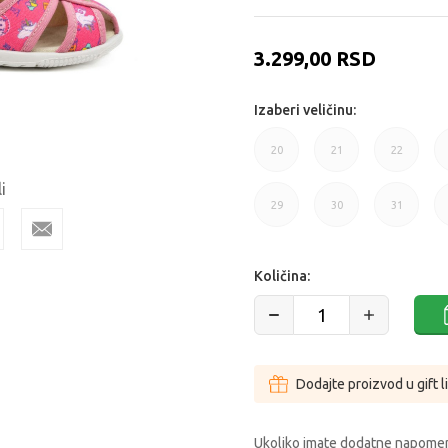
3.299,00
RSD
Izaberi veličinu:
20
21
22
i
20
21
22
29
30
31
29
30
31
Količina:
Dodajte proizvod u gift l
Ukoliko imate dodatne napomen