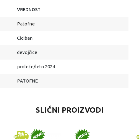
VREDNOST
Patofne
Ciciban
devojčice
proleće/leto 2024
PATOFNE
SLIČNI PROIZVODI