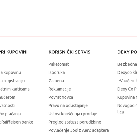
RI KUPOVINI
KORISNIČKI SERVIS
DEXY P
Paketomat
Bezbedna
za kupovinu
Isporuka
Dexyco klu
a registraciju
Zamena
eVaučeri-
latnim karticama
Reklamacije
Dexy Co P
vaučerom
Povrat novca
Kupovina 
ivatnosti
Pravo na odustajanje
Novogodiš
lica
čin plaćanja
Uslovi korišćenja i prodaje
 Raiffeisen banke
Pregled statusa porudžbine
Povlačenje Joolz Aer2 adaptera