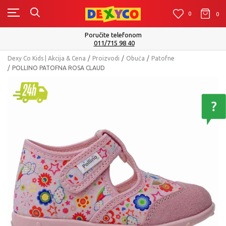
0
0
0
Poručite telefonom
011/715 98 40
Dexy Co Kids | Akcija & Cena
Proizvodi
Obuća
Patofne
POLLINO PATOFNA ROSA CLAUD