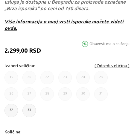
usluga je dostupna u Beogradu za proizvode označene
„Brza isporuka“ po ceni od 750 dinara.
Više informacija o ovoj vrsti isporuke možete videti
ovde.
Obavesti me o sniženju
2.299,00
RSD
Odredi veličinu
Izaberi veličinu:
19
20
22
23
24
25
19
20
22
23
24
25
26
27
28
29
30
31
26
27
28
29
30
31
32
33
32
33
Količina: