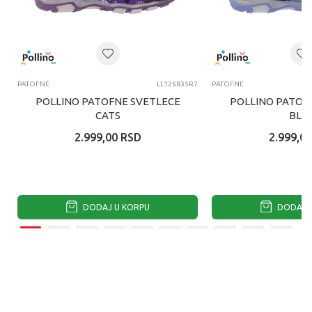
PATOFNE
LL126835R7
PATOFNE
POLLINO PATOFNE SVETLECE
POLLINO PATOF
CATS
BLU
2.999,00
RSD
2.999,00
DODAJ U KORPU
DODAJ U