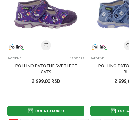
PATOFNE
LL126835R7
PATOFNE
POLLINO PATOFNE SVETLECE
POLLINO PATOF
CATS
BLU
2.999,00
RSD
2.999,00
DODAJ U KORPU
DODAJ U