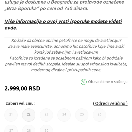
usluga je dostupna u Beogradu za proizvode označene
„Brza isporuka“ po ceni od 750 dinara.
Više informacija o ovoj vrsti isporuke možete videti
ovde.
Ko kaže da obične obične patofnice ne mogu da svetlucaju?
Za sve male avanturiste, donosimo hit patofnice koje čine svaki
korak još zabavnijim i svetlucavim!
Patofnice su izrađene sa posebnom pažnjom kako bi podržale
pravilan razvoj dečijih stopala. Idealan su spoj vrhunskog kvaliteta,
modernog dizajna i pristupačnih cena.
Obavesti me o sniženju
2.999,00
RSD
Odredi veličinu
Izaberi veličinu:
21
22
23
24
25
26
21
22
23
24
25
26
27
28
30