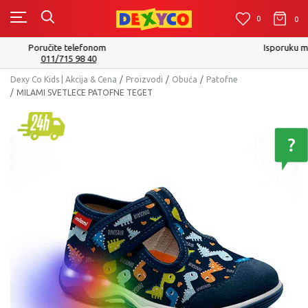
0
0
0
Isporuku možete očekivati u roku od 2 do 4 radna dana!
Pogledaj više
Dexy Co Kids | Akcija & Cena
Proizvodi
Obuća
Patofne
MILAMI SVETLECE PATOFNE TEGET