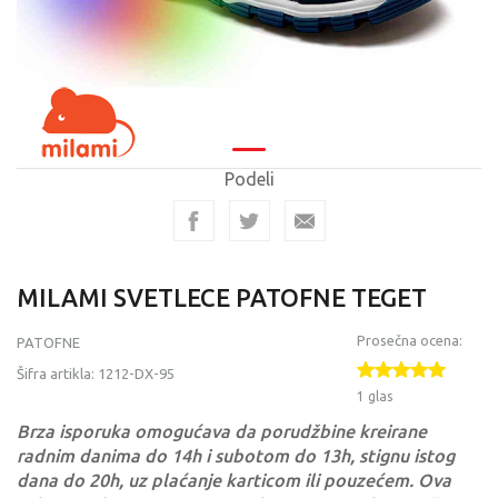
Podeli
MILAMI SVETLECE PATOFNE TEGET
Prosečna ocena:
PATOFNE
Šifra artikla:
1212-DX-95
1 glas
Brza isporuka omogućava da porudžbine kreirane
radnim danima do 14h i subotom do 13h, stignu istog
dana do 20h, uz plaćanje karticom ili pouzećem. Ova