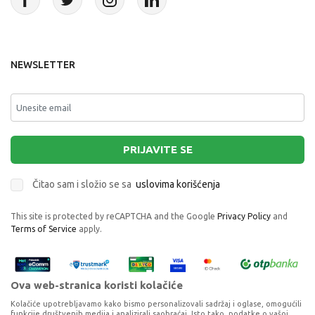
NEWSLETTER
PRIJAVITE SE
Čitao sam i složio se sa
uslovima korišćenja
This site is protected by reCAPTCHA and the Google
Privacy Policy
and
Terms of Service
apply.
Ova web-stranica koristi kolačiće
Kolačiće upotrebljavamo kako bismo personalizovali sadržaj i oglase, omogućili
funkcije društvenih medija i analizirali saobraćaj. Isto tako, podatke o vašoj