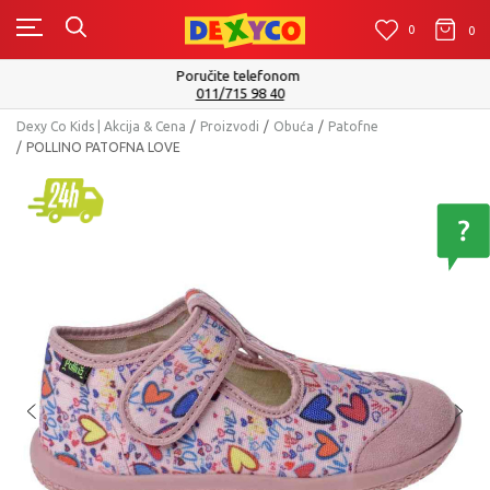
0
0
0
Isporuku možete očekivati u roku od 2 do 4 radna dana!
Pogledaj više
Dexy Co Kids | Akcija & Cena
Proizvodi
Obuća
Patofne
POLLINO PATOFNA LOVE