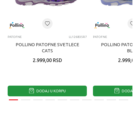
PATOFNE
LL126835R7
PATOFNE
POLLINO PATOFNE SVETLECE
POLLINO PATOF
CATS
BLU
2.999,00
RSD
2.999,00
DODAJ U KORPU
DODAJ U