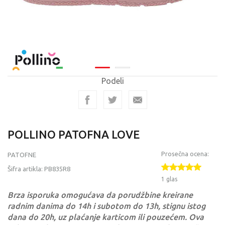
Podeli
POLLINO PATOFNA LOVE
Prosečna ocena:
PATOFNE
Šifra artikla:
PB835R8
1 glas
Brza isporuka omogućava da porudžbine kreirane
radnim danima do 14h i subotom do 13h, stignu istog
dana do 20h, uz plaćanje karticom ili pouzećem. Ova