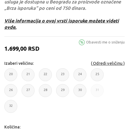
usluga je dostupna u Beogradu za proizvode označene
„Brza isporuka“ po ceni od 750 dinara.
Više informacija o ovoj vrsti isporuke možete videti
ovde.
Obavesti me o sniženju
1.699,00
RSD
Odredi veličinu
Izaberi veličinu:
20
21
22
23
24
25
20
21
22
23
24
25
26
27
28
29
30
31
26
27
28
29
30
31
32
32
Količina: