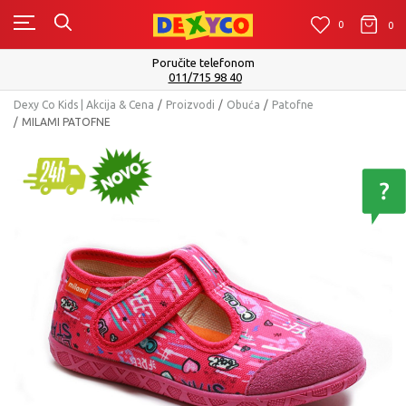
0
0
0
Poručite telefonom
011/715 98 40
Dexy Co Kids | Akcija & Cena
Proizvodi
Obuća
Patofne
MILAMI PATOFNE