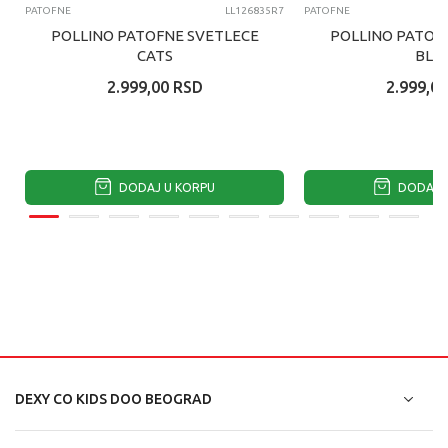
PATOFNE
LL126835R7
PATOFNE
POLLINO PATOFNE SVETLECE
POLLINO PATOF
CATS
BLU
2.999,00
RSD
2.999,00
DODAJ U KORPU
DODAJ U
DEXY CO KIDS DOO BEOGRAD