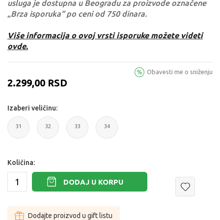
usluga je dostupna u Beogradu za proizvode označene
„Brza isporuka“ po ceni od 750 dinara.
Više informacija o ovoj vrsti isporuke možete videti
ovde.
Obavesti me o sniženju
2.299,00
RSD
Izaberi veličinu:
31
32
33
34
31
32
33
34
Količina:
DODAJ U KORPU
Dodajte proizvod u gift listu