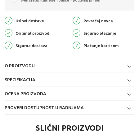
Web kredit Raiffeisen banke – pogledaj primer
Uslovi dostave
Povraćaj novca
Original proizvodi
Sigurno plaćanje
Sigurna dostava
Plaćanje karticom
O PROIZVODU
SPECIFIKACIJA
OCENA PROIZVODA
PROVERI DOSTUPNOST U RADNJAMA
SLIČNI PROIZVODI