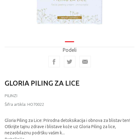
Podeli
GLORIA PILING ZA LICE
PILINZI
Šifra artikla:
HO70022
Gloria Piling za Lice: Prirodna detoksikacija i obnova za blistav ten!
Otkrijte tajnu zdrave i blistave kože uz Gloria Piling za lice,
nezaobilaznu podršku vašim k
...