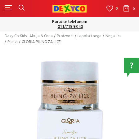
0
0
0
Poručite telefonom
011/715 98 40
Dexy Co Kids | Akcija & Cena
Proizvodi
Lepota i nega
Nega lica
Pilinzi
GLORIA PILING ZA LICE