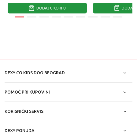
DODAJ U KORPU
DODAJ U
DEXY CO KIDS DOO BEOGRAD
POMOĆ PRI KUPOVINI
KORISNIČKI SERVIS
DEXY PONUDA