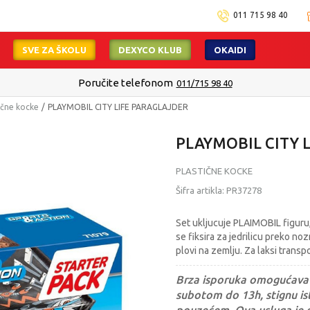
011 715 98 40
SVE ZA ŠKOLU
DEXYCO KLUB
OKAIDI
Poručite telefonom
011/715 98 40
ične kocke
PLAYMOBIL CITY LIFE PARAGLAJDER
PLAYMOBIL CITY 
PLASTIČNE KOCKE
Šifra artikla:
PR37278
Set ukljucuje PLAIMOBIL figuru,
se fiksira za jedrilicu preko no
plovi na zemlju. Za laksi transp
Brza isporuka omogućava 
subotom do 13h, stignu ist