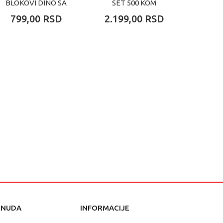
BLOKOVI DINO SA
SET 500 KOM
JEDNO
199 DELA
799,00
RSD
2.199,00
RSD
1.03
1.2
ONUDA
INFORMACIJE