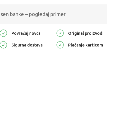
isen banke – pogledaj primer
Povraćaj novca
Original proizvodi
Sigurna dostava
Plaćanje karticom