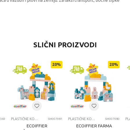
a u vazduh i plovi na zemlju. Za laksi transport, bocne sipke
VREDNOST
SLIČNI PROIZVODI
Plastične kocke
Playmobile
20
%
20
%
univerzalno
4-6 godina
PLASTIČNE KOCKE
PLASTIČNE KOCKE
PLASTIČNE KOCKE
369
SM007981
SM007980
ECOIFFIER
ECOIFFIER FARMA