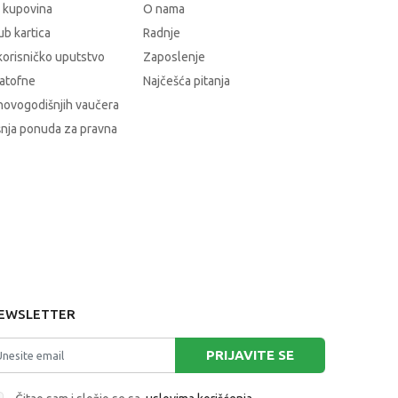
 kupovina
O nama
b kartica
Radnje
korisničko uputstvo
Zaposlenje
atofne
Najčešća pitanja
novogodišnjih vaučera
nja ponuda za pravna
EWSLETTER
PRIJAVITE SE