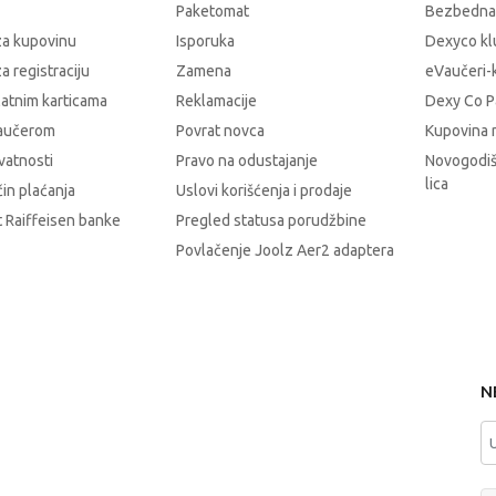
Paketomat
Bezbedna
za kupovinu
Isporuka
Dexyco klu
a registraciju
Zamena
eVaučeri-
latnim karticama
Reklamacije
Dexy Co P
vaučerom
Povrat novca
Kupovina 
ivatnosti
Pravo na odustajanje
Novogodiš
lica
čin plaćanja
Uslovi korišćenja i prodaje
 Raiffeisen banke
Pregled statusa porudžbine
Povlačenje Joolz Aer2 adaptera
N