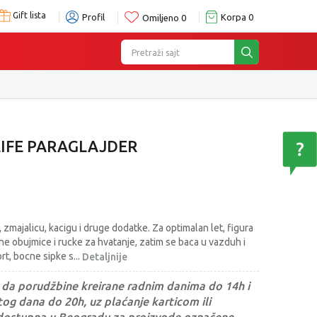
Gift lista
Profil
Korpa
0
Omiljeno
0
Pretraži sajt
LIFE PARAGLAJDER
 zmajalicu, kacigu i druge dodatke. Za optimalan let, figura
zne obujmice i rucke za hvatanje, zatim se baca u vazduh i
ort, bocne sipke s
...
Detaljnije
da porudžbine kreirane radnim danima do 14h i
og dana do 20h, uz plaćanje karticom ili