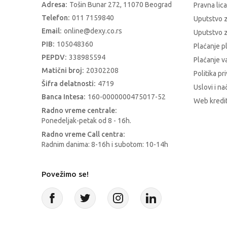
Adresa:
Tošin Bunar 272, 11070 Beograd
Pravna lica
Telefon:
011 7159840
Uputstvo 
Email:
online@dexy.co.rs
Uputstvo z
PIB:
105048360
Plaćanje p
PEPDV:
338985594
Plaćanje 
Matični broj:
20302208
Politika pr
Šifra delatnosti:
4719
Uslovi i na
Banca Intesa:
160-0000000475017-52
Web kredit
Radno vreme centrale:
Ponedeljak-petak od 8 - 16h.
Radno vreme Call centra:
Radnim danima: 8-16h i subotom: 10-14h
Povežimo se!