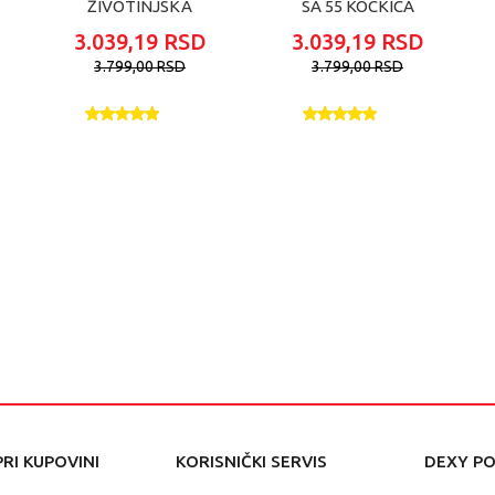
ŽIVOTINJSKA
SA 55 KOCKICA
FARMA 55 KOCKICA
3.039,19
RSD
3.039,19
RSD
3.799,00
RSD
3.799,00
RSD
RI KUPOVINI
KORISNIČKI SERVIS
DEXY P