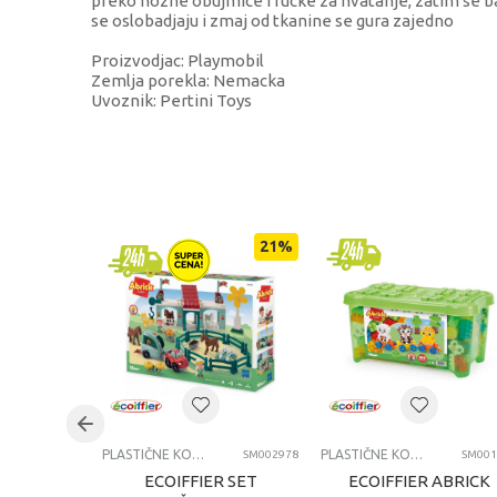
preko nozne obujmice i rucke za hvatanje, zatim se bac
se oslobadjaju i zmaj od tkanine se gura zajedno
Proizvodjac: Playmobil
Zemlja porekla: Nemacka
Uvoznik: Pertini Toys
KARAKTERISTIKA
Kategorija
Brend
21
%
Pol
Uzrast
Kategorija
PLASTIČNE KOCKE
PLASTIČNE KOCKE
SM002978
SM001
ECOIFFIER SET
ECOIFFIER ABRICK