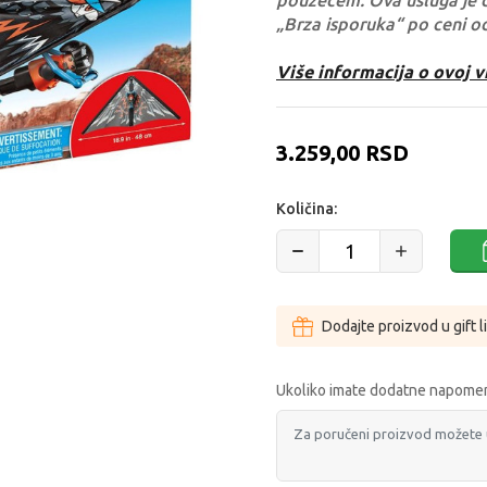
pouzećem. Ova usluga je 
„Brza isporuka“ po ceni o
Više informacija o ovoj v
3.259,00
RSD
Količina:
Dodajte proizvod u gift l
Ukoliko imate dodatne napomen