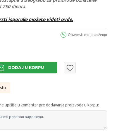
dostupna u Beogradu za proizvode označene
d 750 dinara.
rsti isporuke možete videti ovde.
Obavesti me o sniženju
DODAJ U KORPU
istu
e upišite u komentar pre dodavanja proizvoda u korpu: