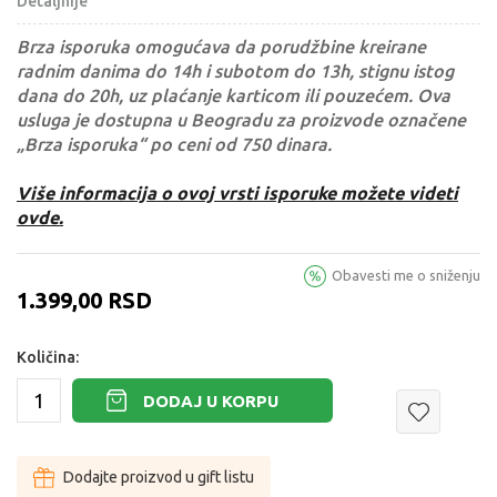
Detaljnije
Brza isporuka omogućava da porudžbine kreirane
radnim danima do 14h i subotom do 13h, stignu istog
dana do 20h, uz plaćanje karticom ili pouzećem. Ova
usluga je dostupna u Beogradu za proizvode označene
„Brza isporuka“ po ceni od 750 dinara.
Više informacija o ovoj vrsti isporuke možete videti
ovde.
Obavesti me o sniženju
1.399,00
RSD
Količina:
DODAJ U KORPU
Dodajte proizvod u gift listu