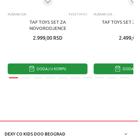
PLIŠANE IGRAČKE ZA BEBE
FV22114121
PLIŠANE IGRAČKE ZA BEBE
TAF TOYS SET ZA
TAF TOYS SET Z
NOVORODJENCE
2.999,00
RSD
2.499,00
DODAJ U KORPU
DODAJ U
DEXY CO KIDS DOO BEOGRAD