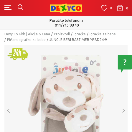
0
0
0
Isporuku možete očekivati u roku od 2 do 4 radna dana
Pogledaj više
Dexy Co Kids | Akcija & Cena
Proizvodi
Igračke
Igračke za bebe
Plišane igračke za bebe
JUNGLE BEBI RASTIMER YRBD24-9