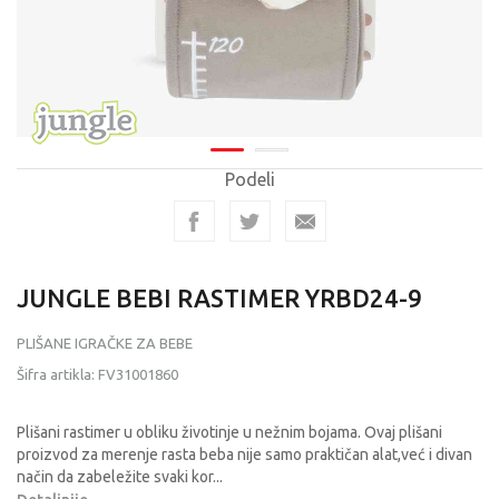
Podeli
JUNGLE BEBI RASTIMER YRBD24-9
PLIŠANE IGRAČKE ZA BEBE
Šifra artikla:
FV31001860
Plišani rastimer u obliku životinje u nežnim bojama. Ovaj plišani
proizvod za merenje rasta beba nije samo praktičan alat,već i divan
način da zabeležite svaki kor
...