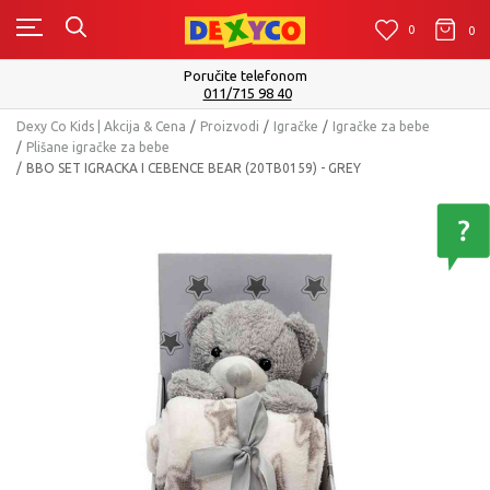
0
0
0
Isporuku možete očekivati u roku od 2 do 4 radna dana
Pogledaj više
Dexy Co Kids | Akcija & Cena
Proizvodi
Igračke
Igračke za bebe
Plišane igračke za bebe
BBO SET IGRACKA I CEBENCE BEAR (20TB0159) - GREY