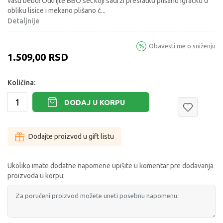
vašu bebu! Otkrijte BBO set koji sadrži preslatku plišanu igračku u
obliku lisice i mekano plišano ć
...
Detaljnije
Obavesti me o sniženju
1.509,00
RSD
Količina:
DODAJ U KORPU
Dodajte proizvod u gift listu
Ukoliko imate dodatne napomene upišite u komentar pre dodavanja
proizvoda u korpu: