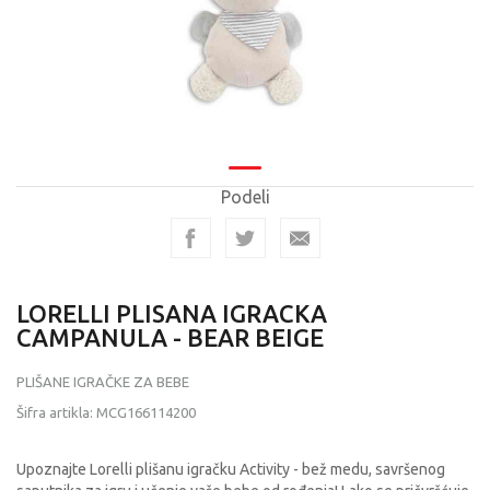
Podeli
LORELLI PLISANA IGRACKA
CAMPANULA - BEAR BEIGE
PLIŠANE IGRAČKE ZA BEBE
Šifra artikla:
MCG166114200
Upoznajte Lorelli plišanu igračku Activity - bež medu, savršenog