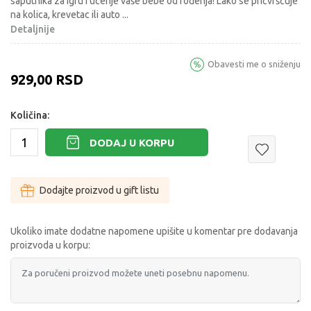
saputnika za igru i učenje vaše bebe od rođenja! Lako se pričvršćuje
na kolica, krevetac ili auto
...
Detaljnije
Obavesti me o sniženju
929,00
RSD
Količina:
DODAJ U KORPU
Dodajte proizvod u gift listu
Ukoliko imate dodatne napomene upišite u komentar pre dodavanja
proizvoda u korpu: