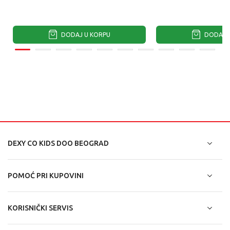
DODAJ U KORPU
DODAJ U
DEXY CO KIDS DOO BEOGRAD
POMOĆ PRI KUPOVINI
KORISNIČKI SERVIS