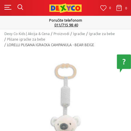
0
0
0
Poručite telefonom
011/715 98 40
Dexy Co Kids | Akcija & Cena
Proizvodi
Igračke
Igračke za bebe
Plišane igračke za bebe
LORELLI PLISANA IGRACKA CAMPANULA - BEAR BEIGE