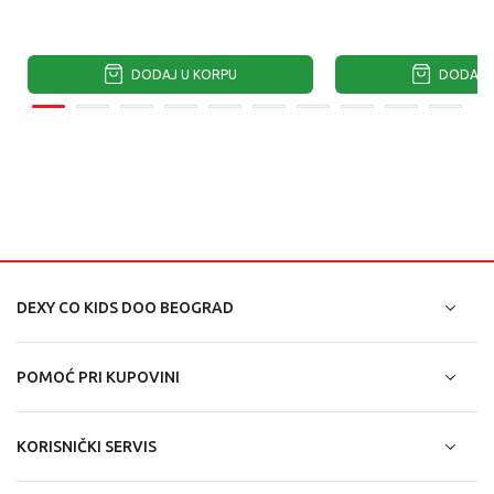
DODAJ U KORPU
DODAJ U
DEXY CO KIDS DOO BEOGRAD
POMOĆ PRI KUPOVINI
KORISNIČKI SERVIS