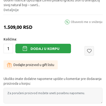
dodire i otkrića! Upoznajte Lorelli plišanu igračku Slon u umirujućoj
sivoj natural boji – savrš
...
Detaljnije
Obavesti me o sniženju
1.509,00
RSD
Količina:
DODAJ U KORPU
Dodajte proizvod u gift listu
Ukoliko imate dodatne napomene upišite u komentar pre dodavanja
proizvoda u korpu: