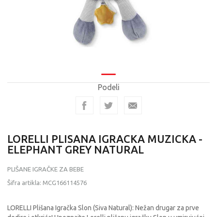
Podeli
LORELLI PLISANA IGRACKA MUZICKA -
ELEPHANT GREY NATURAL
PLIŠANE IGRAČKE ZA BEBE
Šifra artikla:
MCG166114576
LORELLI Plišana Igračka Slon (Siva Natural): Nežan drugar za prve