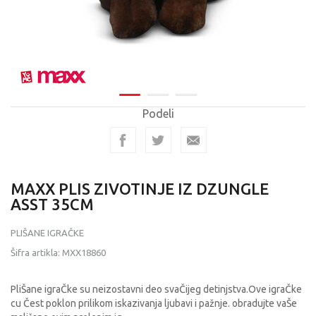
Podeli
MAXX PLIS ZIVOTINJE IZ DZUNGLE
ASST 35CM
PLIŠANE IGRAČKE
Šifra artikla:
MXX18860
PliŠane igraČke su neizostavni deo svaČijeg detinjstva.Ove igraČke
cu Čest poklon prilikom iskazivanja ljubavi i pažnje. obradujte vaŠe