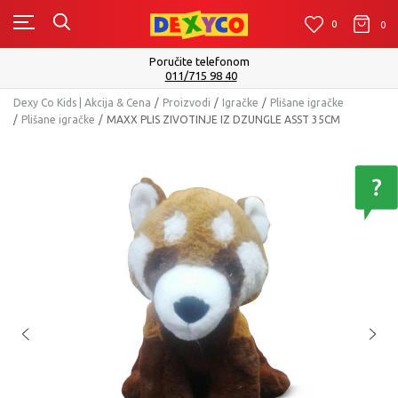
0
0
0
Poručite telefonom
011/715 98 40
Dexy Co Kids | Akcija & Cena
Proizvodi
Igračke
Plišane igračke
Plišane igračke
MAXX PLIS ZIVOTINJE IZ DZUNGLE ASST 35CM