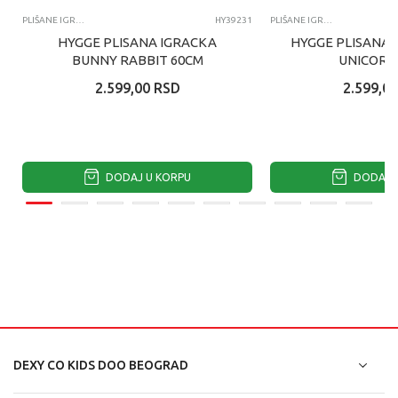
PLIŠANE IGRAČKE
HY39231
PLIŠANE IGRAČKE
HYGGE PLISANA IGRACKA
HYGGE PLISANA 
BUNNY RABBIT 60CM
UNICORN
2.599,00
RSD
2.599,00
DODAJ U KORPU
DODAJ U
DEXY CO KIDS DOO BEOGRAD