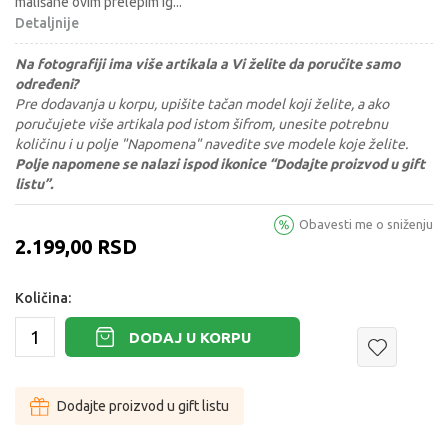
mališane ovim prelepim ig
...
Detaljnije
Na fotografiji ima više artikala a Vi želite da poručite samo
određeni?
Pre dodavanja u korpu, upišite tačan model koji želite, a ako
poručujete više artikala pod istom šifrom, unesite potrebnu
količinu i u polje "Napomena" navedite sve modele koje želite.
Polje napomene se nalazi ispod ikonice “Dodajte proizvod u gift
listu”.
Obavesti me o sniženju
2.199,00
RSD
Količina:
DODAJ U KORPU
Dodajte proizvod u gift listu