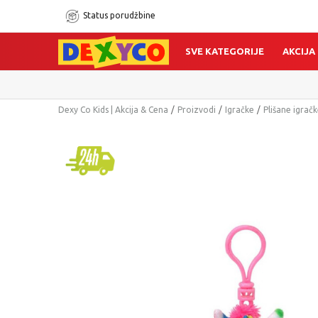
Status porudžbine
SVE KATEGORIJE
AKCIJA
Dexy Co Kids | Akcija & Cena
Proizvodi
Igračke
Plišane igrač