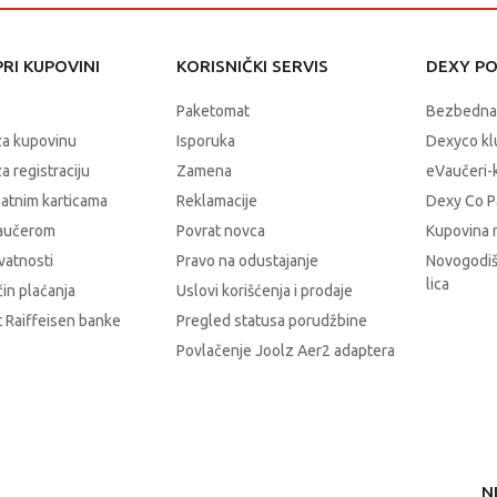
RI KUPOVINI
KORISNIČKI SERVIS
DEXY P
Paketomat
Bezbedna
za kupovinu
Isporuka
Dexyco klu
a registraciju
Zamena
eVaučeri-
latnim karticama
Reklamacije
Dexy Co P
vaučerom
Povrat novca
Kupovina 
ivatnosti
Pravo na odustajanje
Novogodiš
lica
čin plaćanja
Uslovi korišćenja i prodaje
 Raiffeisen banke
Pregled statusa porudžbine
Povlačenje Joolz Aer2 adaptera
N