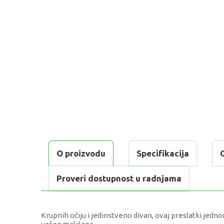
O proizvodu
Specifikacija
Proveri dostupnost u radnjama
Krupnih očiju i jedinstveno divan, ovaj preslatki jedn