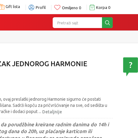
Gift lista
Profil
Korpa
0
Omiljeno
0
Pretraži sajt
EZAK JEDNOROG HARMONIE
n, ovaj preslatki jednorog Harmonie sigurno će postati
lišana. Sadrži kopču za pričvršćivanje na sve, od sedišta u
gračke i dodaci poput
...
Detaljnije
da porudžbine kreirane radnim danima do 14h i
og dana do 20h, uz plaćanje karticom ili