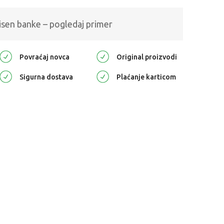
isen banke – pogledaj primer
Povraćaj novca
Original proizvodi
Sigurna dostava
Plaćanje karticom