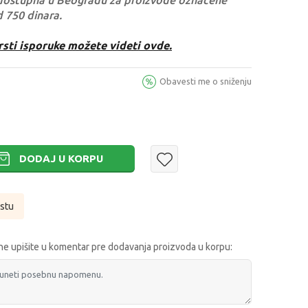
dostupna u Beogradu za proizvode označene
d 750 dinara.
rsti isporuke možete videti ovde.
Obavesti me o sniženju
DODAJ U KORPU
istu
e upišite u komentar pre dodavanja proizvoda u korpu: