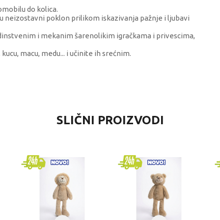
omobilu do kolica.
su neizostavni poklon prilikom iskazivanja pažnje i ljubavi
edinstvenim i mekanim šarenolikim igračkama i privescima,
kucu, macu, medu... i učinite ih srećnim.
VREDNOST
SLIČNI PROIZVODI
Plišane igračke
TY pliš
univerzalno
4-6 godina
PLIŠANE