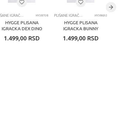
PLIŠANE IGRAČKE
PLIŠANE IGRAČKE
HY38708
HY38692
HYGGE PLISANA
HYGGE PLISANA
HYGG
IGRACKA DEX DINO
IGRACKA BUNNY
IGRA
38CM
RABBIT 38CM
RAB
1.499,00
RSD
1.499,00
RSD
1.49