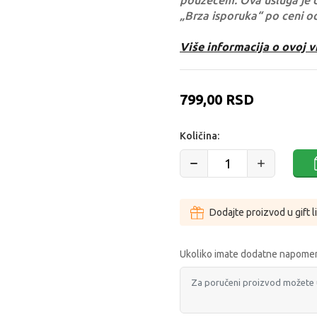
pouzećem. Ova usluga je 
„Brza isporuka“ po ceni o
Više informacija o ovoj v
799,00
RSD
Količina:
Dodajte proizvod u gift l
Ukoliko imate dodatne napomen