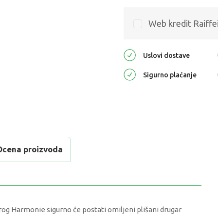
Web kredit Raiffe
Uslovi dostave
Sigurno plaćanje
Ocena proizvoda
orog Harmonie sigurno će postati omiljeni plišani drugar