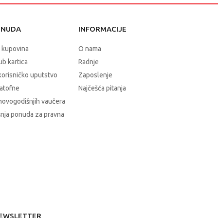
ONUDA
INFORMACIJE
 kupovina
O nama
b kartica
Radnje
korisničko uputstvo
Zaposlenje
atofne
Najčešća pitanja
novogodišnjih vaučera
nja ponuda za pravna
EWSLETTER