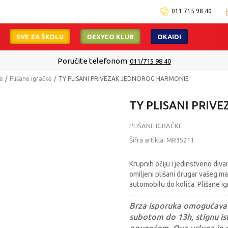
011 715 98 40
SVE ZA ŠKOLU
DEXYCO KLUB
OKAIDI
Poručite telefonom
011/715 98 40
ke
Plišane igračke
TY PLISANI PRIVEZAK JEDNOROG HARMONIE
TY PLISANI PRIV
PLIŠANE IGRAČKE
Šifra artikla:
MR35211
Krupnih očiju i jedinstveno diva
omiljeni plišani drugar vašeg ma
automobilu do kolica. Plišane i
Brza isporuka omogućava 
subotom do 13h, stignu ist