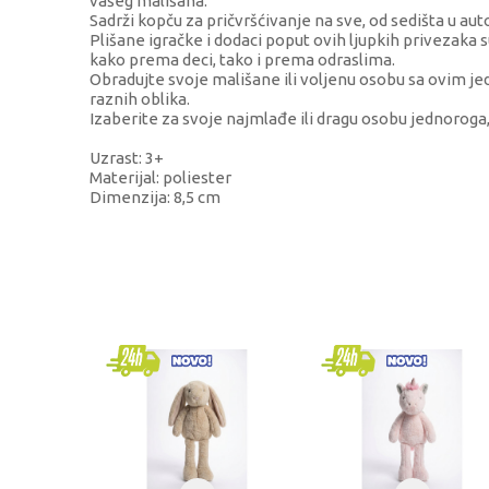
vašeg mališana.
Sadrži kopču za pričvršćivanje na sve, od sedišta u aut
Plišane igračke i dodaci poput ovih ljupkih privezaka 
kako prema deci, tako i prema odraslima.
Obradujte svoje mališane ili voljenu osobu sa ovim j
raznih oblika.
Izaberite za svoje najmlađe ili dragu osobu jednoroga, 
Uzrast: 3+
Materijal: poliester
Dimenzija: 8,5 cm
KARAKTERISTIKA
Kategorija
Brend
Pol
Uzrast
Kategorija