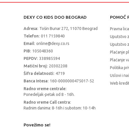
DEXY CO KIDS DOO BEOGRAD
POMOĆ P
Adresa:
Tošin Bunar 272, 11070 Beograd
Pravna lica
Telefon:
011 7159840
Uputstvo 
Email:
online@dexy.co.rs
Uputstvo z
PIB:
105048360
Plaćanje p
PEPDV:
338985594
Plaćanje 
Matični broj:
20302208
Politika pr
Šifra delatnosti:
4719
Uslovi i na
Banca Intesa:
160-0000000475017-52
Web kredit
Radno vreme centrale:
Ponedeljak-petak od 8 - 16h.
Radno vreme Call centra:
Radnim danima: 8-16h i subotom: 10-14h
Povežimo se!