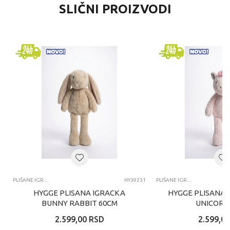
SLIČNI PROIZVODI
PLIŠANE IGRAČKE
HY39231
PLIŠANE IGRAČKE
HYGGE PLISANA IGRACKA
HYGGE PLISANA 
BUNNY RABBIT 60CM
UNICORN
2.599,00
RSD
2.599,00