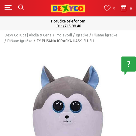
0
0
0
Poručite telefonom
011/715 98 40
Dexy Co Kids | Akcija & Cena
Proizvodi
Igračke
Plišane igračke
Plišane igračke
TY PLISANA IGRACKA HASKI SLUSH