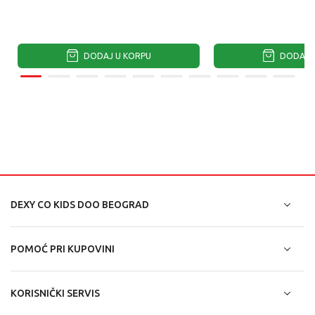
DODAJ U KORPU
DODAJ U
DEXY CO KIDS DOO BEOGRAD
POMOĆ PRI KUPOVINI
KORISNIČKI SERVIS