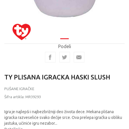
Podeli
TY PLISANA IGRACKA HASKI SLUSH
PLIŠANE IGRAČKE
Šifra artikla:
MR39293
Igra je najlepši i najbezbrižniji deo života dece. Mekana plišana
igracka razveseliće svako dečije srce. Ova prelepa igračka u obliku
jastuka, učiniće igru nezabor
...