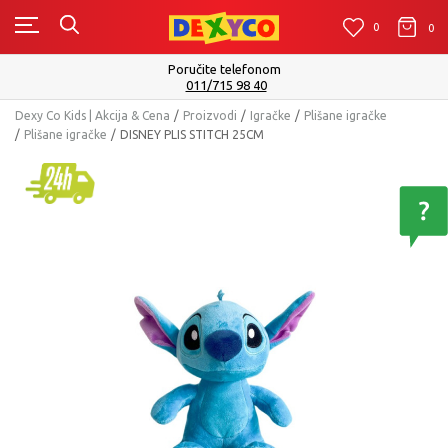
0
0
0
Poručite telefonom
011/715 98 40
Dexy Co Kids | Akcija & Cena
Proizvodi
Igračke
Plišane igračke
Plišane igračke
DISNEY PLIS STITCH 25CM