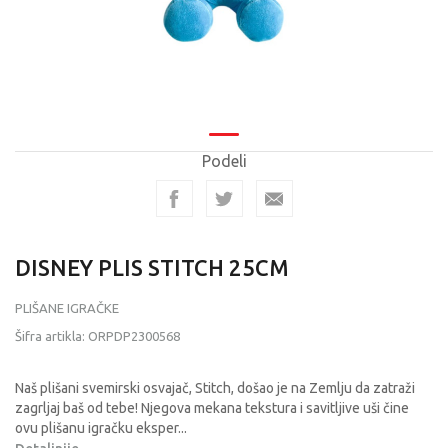
Podeli
DISNEY PLIS STITCH 25CM
PLIŠANE IGRAČKE
Šifra artikla:
ORPDP2300568
Naš plišani svemirski osvajač, Stitch, došao je na Zemlju da zatraži
zagrljaj baš od tebe! Njegova mekana tekstura i savitljive uši čine
ovu plišanu igračku eksper
...