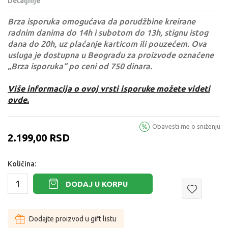
Detaljnije
Brza isporuka omogućava da porudžbine kreirane
radnim danima do 14h i subotom do 13h, stignu istog
dana do 20h, uz plaćanje karticom ili pouzećem. Ova
usluga je dostupna u Beogradu za proizvode označene
„Brza isporuka“ po ceni od 750 dinara.
Više informacija o ovoj vrsti isporuke možete videti
ovde.
Obavesti me o sniženju
2.199,00
RSD
Količina:
DODAJ U KORPU
Dodajte proizvod u gift listu