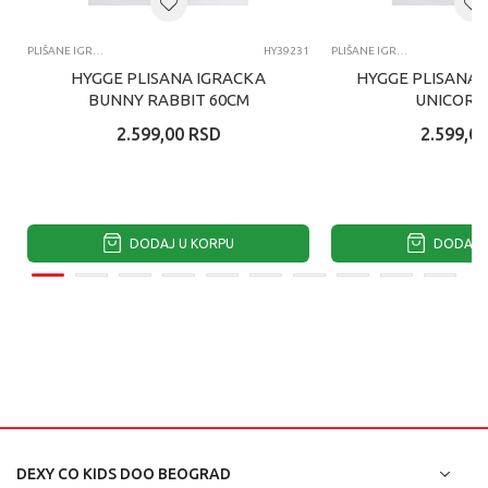
PLIŠANE IGRAČKE
HY39231
PLIŠANE IGRAČKE
HYGGE PLISANA IGRACKA
HYGGE PLISANA 
BUNNY RABBIT 60CM
UNICORN
2.599,00
RSD
2.599,00
DODAJ U KORPU
DODAJ U
DEXY CO KIDS DOO BEOGRAD