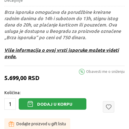
Detaljnije
Brza isporuka omogućava da porudžbine kreirane
radnim danima do 14h i subotom do 13h, stignu istog
dana do 20h, uz plaćanje karticom ili pouzećem. Ova
usluga je dostupna u Beogradu za proizvode označene
„Brza isporuka“ po ceni od 750 dinara.
Više informacija o ovoj vrsti isporuke možete videti
ovde.
Obavesti me o sniženju
5.699,00
RSD
Količina:
DODAJ U KORPU
Dodajte proizvod u gift listu