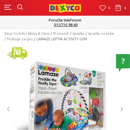
0
0
0
Isporuku možete očekivati u roku od 2 do 4 radna dana!
Pogledaj više
Dexy Co Kids | Akcija & Cena
Proizvodi
Igračke
Igračke za bebe
Podloge za igru
LAMAZE LEPTIR ACTIVITY GYM