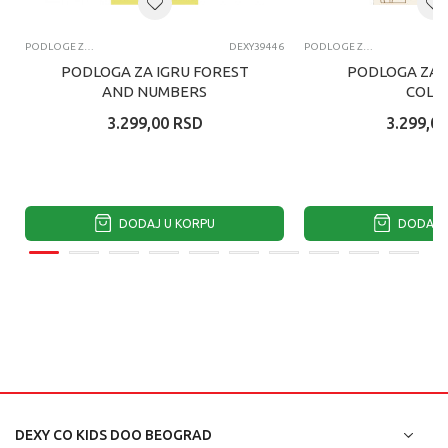
PODLOGE ZA IGRU
DEXY39446
PODLOGE ZA IGRU
PODLOGA ZA IGRU FOREST
PODLOGA ZA I
AND NUMBERS
COLO
3.299,00
RSD
3.299,00
DODAJ U KORPU
DODAJ U
DEXY CO KIDS DOO BEOGRAD