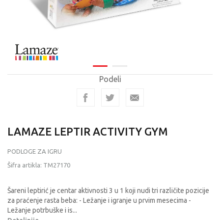
Podeli
LAMAZE LEPTIR ACTIVITY GYM
PODLOGE ZA IGRU
Šifra artikla:
TM27170
Šareni leptirić je centar aktivnosti 3 u 1 koji nudi tri različite pozicije
za praćenje rasta beba: - Ležanje i igranje u prvim mesecima -
Ležanje potrbuške i is
...