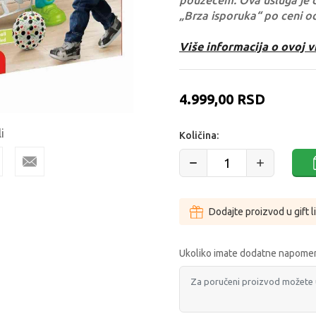
pouzećem. Ova usluga je 
„Brza isporuka“ po ceni o
Više informacija o ovoj v
4.999,00
RSD
i
Količina:
Dodajte proizvod u gift l
Ukoliko imate dodatne napomen