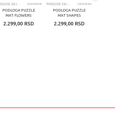
PODLOGE ZA IGRU
PODLOGE ZA IGRU
DEXY39408
DEXY39392
PODLOGA PUZZLE
PODLOGA PUZZLE
PODL
MAT FLOWERS
MAT SHAPES
MAT
&INSECTS
2.299,00
RSD
2.299,00
RSD
2.29