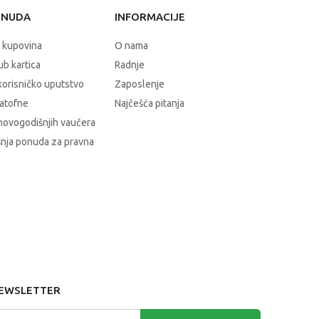
ONUDA
INFORMACIJE
 kupovina
O nama
b kartica
Radnje
korisničko uputstvo
Zaposlenje
atofne
Najčešća pitanja
novogodišnjih vaučera
nja ponuda za pravna
EWSLETTER