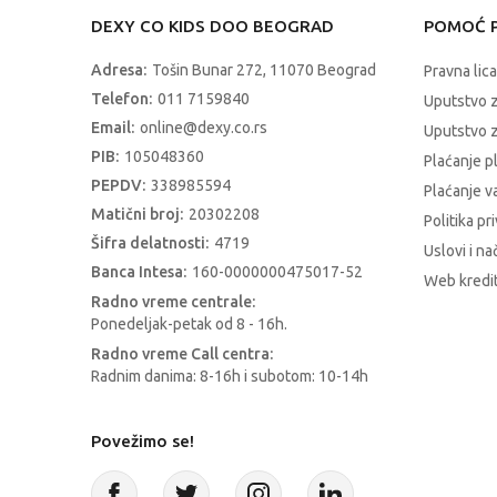
DEXY CO KIDS DOO BEOGRAD
POMOĆ P
Adresa:
Tošin Bunar 272, 11070 Beograd
Pravna lica
Telefon:
011 7159840
Uputstvo 
Email:
online@dexy.co.rs
Uputstvo z
PIB:
105048360
Plaćanje p
PEPDV:
338985594
Plaćanje 
Matični broj:
20302208
Politika pr
Šifra delatnosti:
4719
Uslovi i na
Banca Intesa:
160-0000000475017-52
Web kredit
Radno vreme centrale:
Ponedeljak-petak od 8 - 16h.
Radno vreme Call centra:
Radnim danima: 8-16h i subotom: 10-14h
Povežimo se!