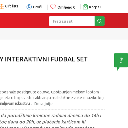
Gift lista
Profil
Korpa
0
Omiljeno
0
Pretraži sajt
 INTERAKTIVNI FUDBAL SET
i prepoznaje postignute golove, upotpunjen mekom loptom i
meta u boji svetle i aktiviraju realistične zvuke i muziku koji
nimljivom iskustvu
...
Detaljnije
da porudžbine kreirane radnim danima do 14h i
og dana do 20h, uz plaćanje karticom ili