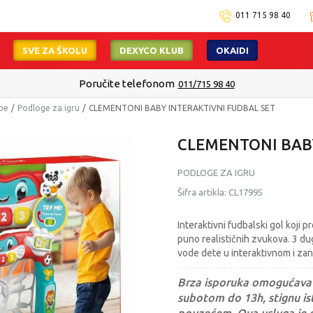
011 715 98 40
SVE ZA ŠKOLU
DEXYCO KLUB
OKAIDI
Poručite telefonom
011/715 98 40
ebe
Podloge za igru
CLEMENTONI BABY INTERAKTIVNI FUDBAL SET
CLEMENTONI BABY
PODLOGE ZA IGRU
Šifra artikla:
CL17995
Interaktivni fudbalski gol koj
puno realističnih zvukova. 3 dug
vode dete u interaktivnom i za
Brza isporuka omogućava 
subotom do 13h, stignu ist