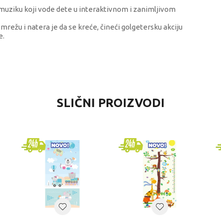
 i muziku koji vode dete u interaktivnom i zanimljivom
režu i natera je da se kreće, čineći golgetersku akciju
e.
VREDNOST
SLIČNI PROIZVODI
Podloge za igru
Clementoni Baby
PODLOGE ZA IGRU