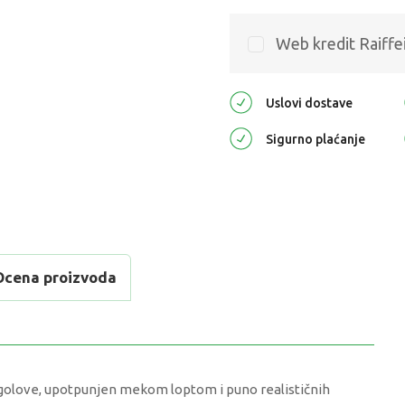
Web kredit Raiffe
Uslovi dostave
Sigurno plaćanje
Ocena proizvoda
e golove, upotpunjen mekom loptom i puno realističnih