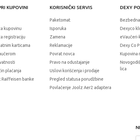
RI KUPOVINI
KORISNIČKI SERVIS
DEXY P
Paketomat
Bezbedna
za kupovinu
Isporuka
Dexyco klu
a registraciju
Zamena
eVaučeri-
latnim karticama
Reklamacije
Dexy Co P
vaučerom
Povrat novca
Kupovina 
ivatnosti
Pravo na odustajanje
Novogodiš
lica
čin plaćanja
Uslovi korišćenja i prodaje
 Raiffeisen banke
Pregled statusa porudžbine
Povlačenje Joolz Aer2 adaptera
N