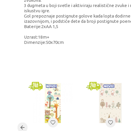
zvukova.
3 dugmeta u boji svetle i aktiviraju realistične zvuke
iskustvu igre.
Gol prepoznaje postignute golove kada lopta dodirne m
izazovnijom, i podstiče dete da broji postignute poen
Baterije:2xAA 1,5
Uzrast:18m+
Dimenzije:50x70cm
KARAKTERISTIKA
Kategorija
Brend
Kategorija