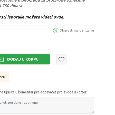
dostupna u Beogradu za proizvode označene
d 750 dinara.
rsti isporuke možete videti ovde.
Obavesti me o sniženju
DODAJ U KORPU
istu
e upišite u komentar pre dodavanja proizvoda u korpu: