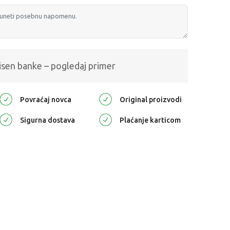
isen banke – pogledaj primer
Povraćaj novca
Original proizvodi
Sigurna dostava
Plaćanje karticom