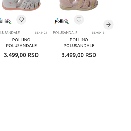
LUSANDALE
POLUSANDALE
POLUSANDA
BEK142J
BEK091B
POLLINO
POLLINO
P
POLUSANDALE
POLUSANDALE
POL
WHITE
ROSA
3.499,00
RSD
3.499,00
RSD
3.49