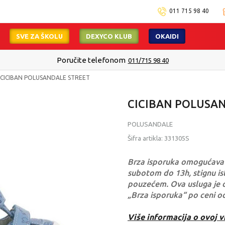
011 715 98 40
SVE ZA ŠKOLU
DEXYCO KLUB
OKAIDI
Poručite telefonom
011/715 98 40
CICIBAN POLUSANDALE STREET
CICIBAN POLUSA
POLUSANDALE
Šifra artikla:
331305S
Brza isporuka omogućava 
subotom do 13h, stignu ist
pouzećem. Ova usluga je 
„Brza isporuka“ po ceni o
Više informacija o ovoj v