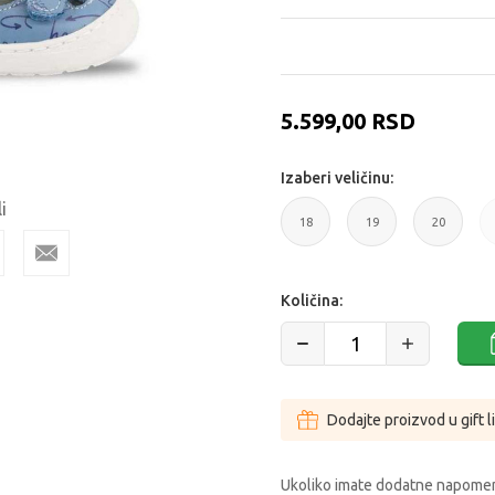
5.599,00
RSD
Izaberi veličinu:
i
18
19
20
18
19
20
Količina:
Dodajte proizvod u gift l
Ukoliko imate dodatne napomen