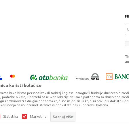
N
Th
a
ica koristi kolačiće
vamo kako bismo personalizovali sadržaj i oglase, omogućili funkcije društvenih medija 
ko, podatke o vašoj upotrebi naše web-lokacije delimo s partnerima za društvene medij
ogu kombinovati s drugim podacima koje ste im pružili ili koje su prikupili dok ste upo
korišćenja naših internet stranica vi prihvatate našu upotrebu kolačića.
o što je preciznije moguće, ali ne možemo garantovati da su svi podaci i fotog
ešaka. Svi artikli prikazani na sajtu su deo naše ponude, ali ne podrazumeva da 
Statistika
Marketing
Saznaj više
©2026
www.dexy.co.rs
, Izrada
NB SOFT
. Sva prava zadržana.