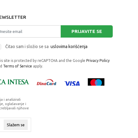
EWSLETTER
PRIJAVITE SE
Čitao sam i složio se sa
uslovima korišćenja
is site is protected by reCAPTCHA and the Google
Privacy Policy
nd
Terms of Service
apply.
i analizirali
e, oglašavanje i
trebljavali njihove
rafije, navedeni u okrviru proizvoda, u
su dostupni u svakom trenutku.
Slažem se