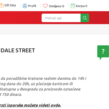
Gift lista
Profil
Korpa
0
Omiljeno
0
Pretraži sajt
NDALE STREET
da porudžbine kreirane radnim danima do 14h i
og dana do 20h, uz plaćanje karticom ili
dostupna u Beogradu za proizvode označene
d 750 dinara.
rsti isporuke možete videti ovde.