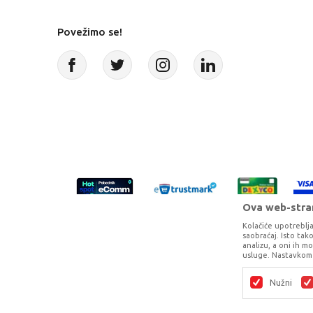
Povežimo se!
Ova web-stran
Kolačiće upotreblja
saobraćaj. Isto ta
analizu, a oni ih m
usluge. Nastavkom 
Proizvode na sajtu nastojimo da opišem
potpunosti kompletni i bez gr
Nužni