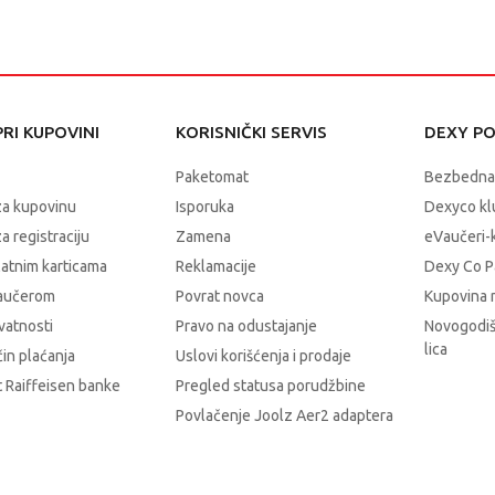
RI KUPOVINI
KORISNIČKI SERVIS
DEXY P
Paketomat
Bezbedna
za kupovinu
Isporuka
Dexyco klu
a registraciju
Zamena
eVaučeri-
latnim karticama
Reklamacije
Dexy Co P
vaučerom
Povrat novca
Kupovina 
ivatnosti
Pravo na odustajanje
Novogodiš
lica
čin plaćanja
Uslovi korišćenja i prodaje
 Raiffeisen banke
Pregled statusa porudžbine
Povlačenje Joolz Aer2 adaptera