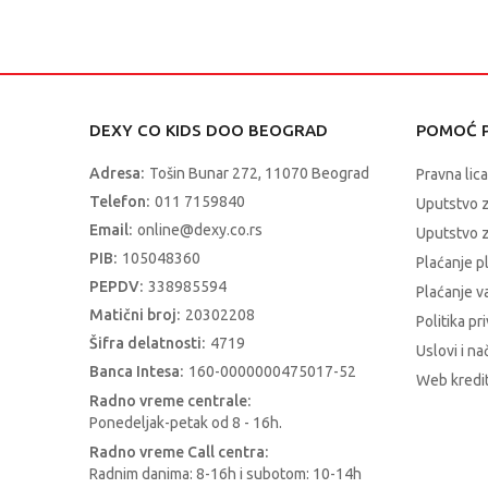
DEXY CO KIDS DOO BEOGRAD
POMOĆ P
Adresa:
Tošin Bunar 272, 11070 Beograd
Pravna lica
Telefon:
011 7159840
Uputstvo 
Email:
online@dexy.co.rs
Uputstvo z
PIB:
105048360
Plaćanje p
PEPDV:
338985594
Plaćanje 
Matični broj:
20302208
Politika pr
Šifra delatnosti:
4719
Uslovi i na
Banca Intesa:
160-0000000475017-52
Web kredit
Radno vreme centrale:
Ponedeljak-petak od 8 - 16h.
Radno vreme Call centra:
Radnim danima: 8-16h i subotom: 10-14h