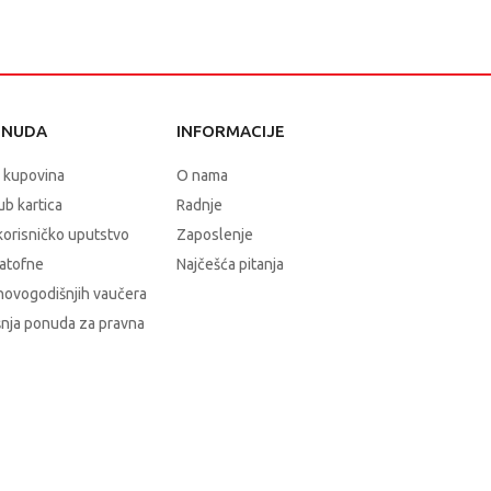
ONUDA
INFORMACIJE
 kupovina
O nama
b kartica
Radnje
korisničko uputstvo
Zaposlenje
atofne
Najčešća pitanja
novogodišnjih vaučera
nja ponuda za pravna