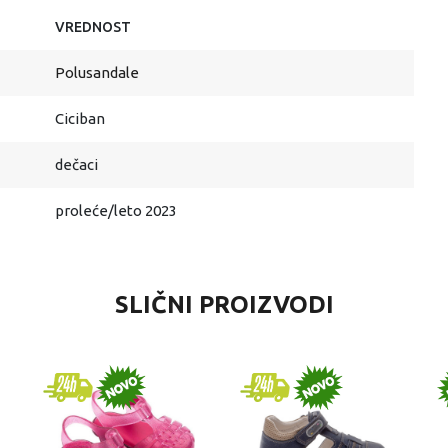
VREDNOST
Polusandale
Ciciban
dečaci
proleće/leto 2023
SLIČNI PROIZVODI