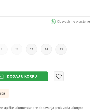
Obavesti me o sniženju
21
22
23
24
25
21
22
23
24
25
DODAJ U KORPU
istu
e upišite u komentar pre dodavanja proizvoda u korpu: