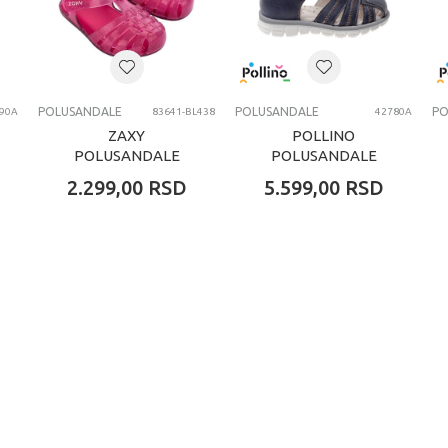
POLUSANDALE
POLUSANDALE
PO
90A
83641-BL438
42780A
ZAXY
POLLINO
POLUSANDALE
POLUSANDALE
CHARM BABY
NAVY
2.299,00
RSD
5.599,00
RSD