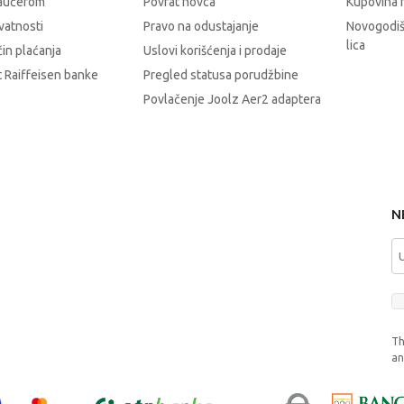
vaučerom
Povrat novca
Kupovina 
ivatnosti
Pravo na odustajanje
Novogodiš
lica
čin plaćanja
Uslovi korišćenja i prodaje
 Raiffeisen banke
Pregled statusa porudžbine
Povlačenje Joolz Aer2 adaptera
N
Th
a