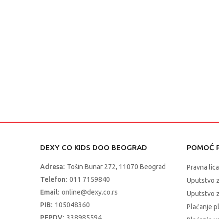
DEXY CO KIDS DOO BEOGRAD
POMOĆ P
Adresa:
Tošin Bunar 272, 11070 Beograd
Pravna lica
Telefon:
011 7159840
Uputstvo 
Email:
online@dexy.co.rs
Uputstvo z
PIB:
105048360
Plaćanje p
PEPDV:
338985594