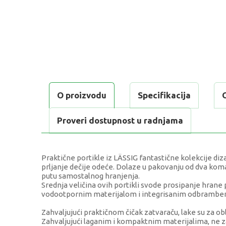
O proizvodu
Specifikacija
Proveri dostupnost u radnjama
Praktične portikle iz LÄSSIG fantastične kolekcije d
prljanje dečije odeće. Dolaze u pakovanju od dva koma
putu samostalnog hranjenja.
Srednja veličina ovih portikli svode prosipanje hrane
vodootpornim materijalom i integrisanim odbrambe
Zahvaljujući praktičnom čičak zatvaraču, lake su za obl
Zahvaljujući laganim i kompaktnim materijalima, ne z