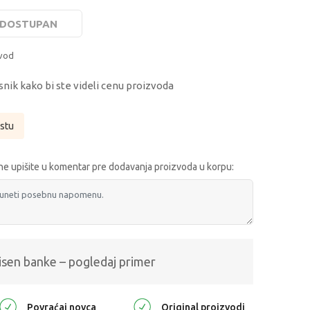
E DOSTUPAN
zvod
snik kako bi ste videli cenu proizvoda
istu
e upišite u komentar pre dodavanja proizvoda u korpu:
isen banke – pogledaj primer
Povraćaj novca
Original proizvodi