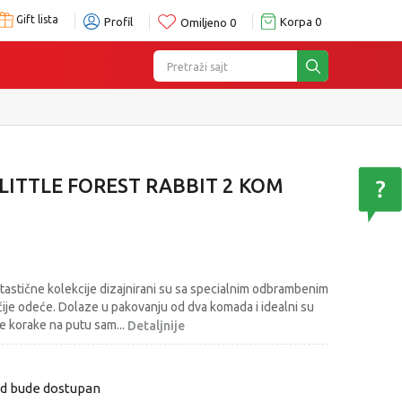
Gift lista
Profil
Korpa
0
Omiljeno
0
Pretraži sajt
 LITTLE FOREST RABBIT 2 KOM
ntastične kolekcije dizajnirani su sa specialnim odbrambenim
čije odeće. Dolaze u pakovanju od dva komada i idealni su
ve korake na putu sam
...
Detaljnije
od bude dostupan