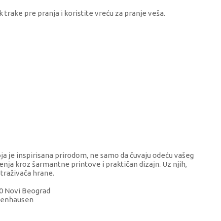
 trake pre pranja i koristite vreću za pranje veša.
oja je inspirisana prirodom, ne samo da čuvaju odeću vašeg
nja kroz šarmantne printove i praktičan dizajn. Uz njih,
traživača hrane.
070 Novi Beograd
abenhausen