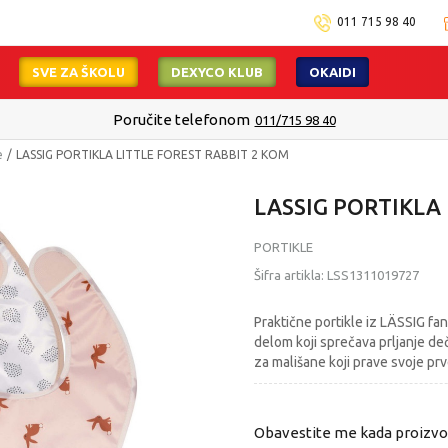
011 715 98 40
SVE ZA ŠKOLU
DEXYCO KLUB
OKAIDI
Poručite telefonom
011/715 98 40
e
LASSIG PORTIKLA LITTLE FOREST RABBIT 2 KOM
LASSIG PORTIKLA
PORTIKLE
Šifra artikla:
LSS1311019727
Praktične portikle iz LÄSSIG fa
delom koji sprečava prljanje de
za mališane koji prave svoje pr
Obavestite me kada proizv