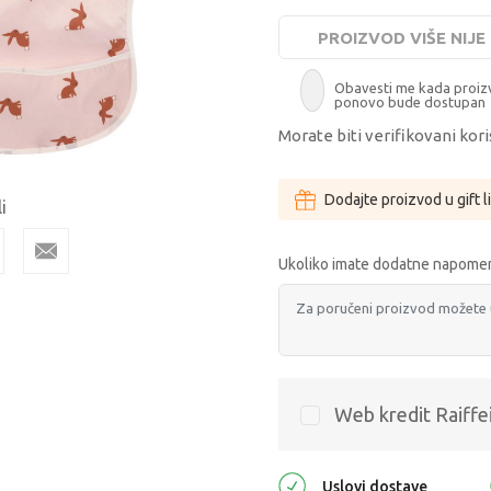
PROIZVOD VIŠE NIJ
Obavesti me kada proi
ponovo bude dostupan
Morate biti verifikovani kori
Dodajte proizvod u gift l
i
Ukoliko imate dodatne napomen
Web kredit Raiffe
Uslovi dostave