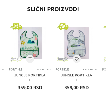
VREDNOST
SLIČNI PROIZVODI
Portikle
Lassig
0+ meseci
PORTIKLE
PORTIKLE
PORTIKLE
PO
154
FV31002172
FV31002165
JUNGLE PORTIKLA
JUNGLE PORTIKLA
L
L
359,00
RSD
359,00
RSD