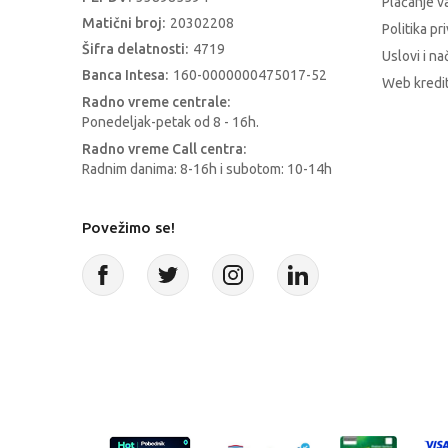
Plaćanje 
Matični broj:
20302208
Politika pr
Šifra delatnosti:
4719
Uslovi i na
Banca Intesa:
160-0000000475017-52
Web kredit
Radno vreme centrale:
Ponedeljak-petak od 8 - 16h.
Radno vreme Call centra:
Radnim danima: 8-16h i subotom: 10-14h
Povežimo se!