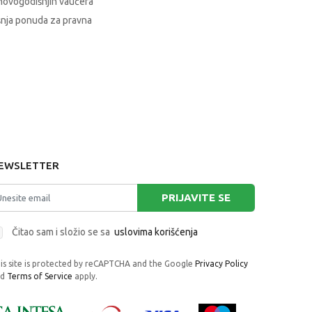
novogodišnjih vaučera
nja ponuda za pravna
EWSLETTER
PRIJAVITE SE
Čitao sam i složio se sa
uslovima korišćenja
is site is protected by reCAPTCHA and the Google
Privacy Policy
nd
Terms of Service
apply.