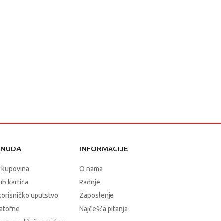
ONUDA
INFORMACIJE
 kupovina
O nama
b kartica
Radnje
korisničko uputstvo
Zaposlenje
atofne
Najčešća pitanja