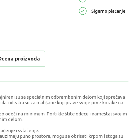
Sigurno plaćanje
Ocena proizvoda
izajnirani su sa specialnim odbrambenim delom koji sprečava
da i idealni su za mališane koji prave svoje prve korake na
 po odeći na minimum. Portikle štite odeću i nameštaj svojim
nim delom.
ačenje i svlačenje.
auzimaju puno prostora, mogu se obrisati krpom i stoga su