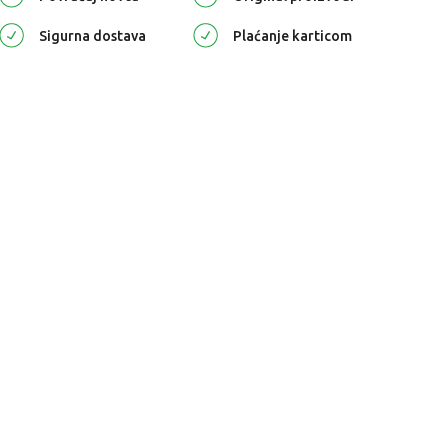
Sigurna dostava
Plaćanje karticom