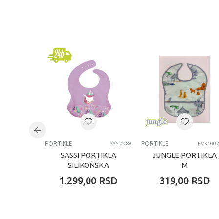
KARAKTERISTIKA
Kategorija
Brend
Uzrast
Kategorija
PORTIKLE
PORTIKLE
SASI0986
FV31002
SASSI PORTIKLA
JUNGLE PORTIKLA
SILIKONSKA
M
SPARKLY THE
1.299,00
RSD
319,00
RSD
UNICORN