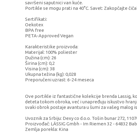
savršeni saputnici van kuće.
Portikle se mogu prati na 40°C. Savet: Zakopčajte čičak
Sertifikati:
Oekotex
BPA free
PETA-Approved Vegan
Karakteristike proizvoda:
Materijal: 100% poliester
Dužina (cm): 26
Širina (cm): 0,2
Visina (cm): 38
Ukupna težina (kg): 0,028
Preporučeni uzrast: 6-24 meseca
Ove portikle iz fantastične kolekcije brenda Lassig, k
deteta tokom obroka, već i unapređuju iskustvo hranje
svaki obrok postaje avantura u šumi za vašeg malog is
Uvoznik za Srbiju: Dexy co d.o.o. Tošin bunar 272, 11
Proizvođač: LÄSSIG Gmbh - Im Riemen 32 - 64832 B
Zemlja porekla: Kina