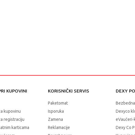
RI KUPOVINI
KORISNIČKI SERVIS
DEXY P
Paketomat
Bezbedna
za kupovinu
Isporuka
Dexyco klu
a registraciju
Zamena
eVaučeri-
latnim karticama
Reklamacije
Dexy Co P