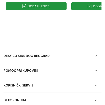
DODAJ U KORPU
DODAJ U
DEXY CO KIDS DOO BEOGRAD
POMOĆ PRI KUPOVINI
KORISNIČKI SERVIS
DEXY PONUDA