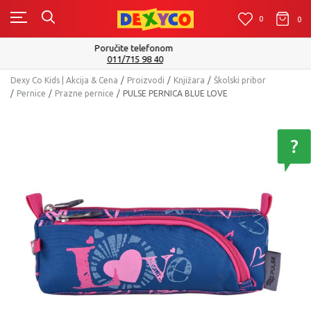
0
0
0
Isporuku možete očekivati u roku od 2 do 4 radna dana!
Pogledaj više
Dexy Co Kids | Akcija & Cena
Proizvodi
Knjižara
Školski pribor
Pernice
Prazne pernice
PULSE PERNICA BLUE LOVE