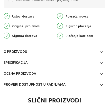
Web kredit Raiffeisen banke – pogledaj primer
Uslovi dostave
Povraćaj novca
Original proizvodi
Sigurno plaćanje
Sigurna dostava
Plaćanje karticom
O PROIZVODU
SPECIFIKACIJA
OCENA PROIZVODA
PROVERI DOSTUPNOST U RADNJAMA
SLIČNI PROIZVODI