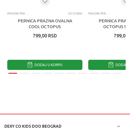
PRAZNE PERNICE
UZ122850
PRAZNE PERNICE
PERNICA PRAZNA OVALNA
PERNICA PRAZ
COOL OCTOPUS
OCTOPUS SL
799,00
RSD
799,00
DODAJ U KORPU
DODAJ U
DEXY CO KIDS DOO BEOGRAD