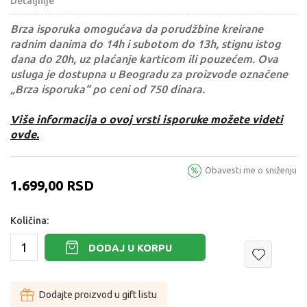
Detaljnije
Brza isporuka omogućava da porudžbine kreirane
radnim danima do 14h i subotom do 13h, stignu istog
dana do 20h, uz plaćanje karticom ili pouzećem. Ova
usluga je dostupna u Beogradu za proizvode označene
„Brza isporuka“ po ceni od 750 dinara.
Više informacija o ovoj vrsti isporuke možete videti
ovde.
Obavesti me o sniženju
1.699,00
RSD
Količina:
DODAJ U KORPU
Dodajte proizvod u gift listu