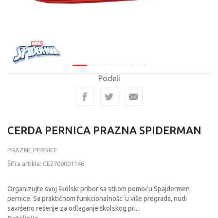
Podeli
CERDA PERNICA PRAZNA SPIDERMAN
PRAZNE PERNICE
Šifra artikla:
CE2700001146
Organizujte svoj školski pribor sa stilom pomoću Spajdermen
pernice. Sa praktičnom funkcionalnošc´u više pregrada, nudi
savršeno rešenje za odlaganje školskog pri
...