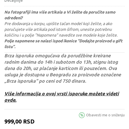
Detaljnije
Na fotografiji ima više artikala a Vi želite da poručite samo
određeni?
Pre dodavanja u korpu, upišite tačan model koji želite, a ako
poručujete više artikala pod istom šifrom, unesite potrebnu
količinu i u polje "Napomena" navedite sve modele koje želite.
Polje napomene se nalazi ispod ikonice “Dodajte proizvod u gift
listu”.
Brza isporuka omogućava da porudžbine kreirane
radnim danima do 14h i subotom do 13h, stignu istog
dana do 20h, uz plaćanje karticom ili pouzećem. Ova
usluga je dostupna u Beogradu za proizvode označene
„Brza isporuka“ po ceni od 750 dinara.
Više informacija o ovoj vrsti isporuke možete videti
ovde.
Obavesti me o sniženju
999,00
RSD