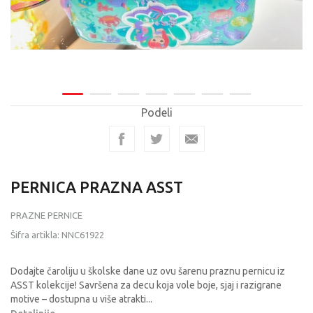
Podeli
PERNICA PRAZNA ASST
PRAZNE PERNICE
Šifra artikla:
NNC61922
Dodajte čaroliju u školske dane uz ovu šarenu praznu pernicu iz
ASST kolekcije! Savršena za decu koja vole boje, sjaj i razigrane
motive – dostupna u više atrakti
...