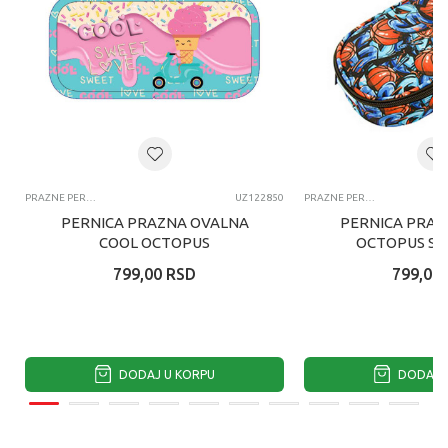
PRAZNE PERNICE
UZ122850
PRAZNE PERNICE
PERNICA PRAZNA OVALNA
PERNICA PRAZ
COOL OCTOPUS
OCTOPUS SL
799,00
RSD
799,00
DODAJ U KORPU
DODAJ U