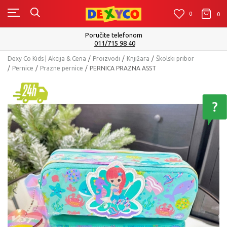
0
0
0
Poručite telefonom
011/715 98 40
Dexy Co Kids | Akcija & Cena
Proizvodi
Knjižara
Školski pribor
Pernice
Prazne pernice
PERNICA PRAZNA ASST