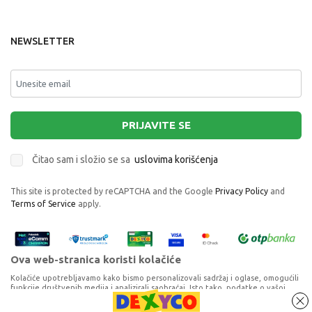
NEWSLETTER
PRIJAVITE SE
Čitao sam i složio se sa
uslovima korišćenja
This site is protected by reCAPTCHA and the Google
Privacy Policy
and
Terms of Service
apply.
Ova web-stranica koristi kolačiće
Kolačiće upotrebljavamo kako bismo personalizovali sadržaj i oglase, omogućili
funkcije društvenih medija i analizirali saobraćaj. Isto tako, podatke o vašoj
upotrebi naše web-lokacije delimo s partnerima za društvene medije,
oglašavanje i analizu, a oni ih mogu kombinovati s drugim podacima koje ste im
ASTRA PERNICA 2 ZIPA PRAZNA HEAD CLASSY