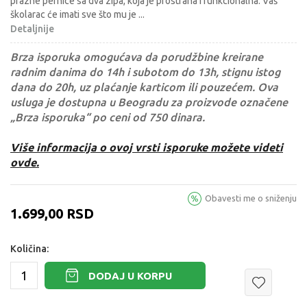
prazne pernice sa dva zipa, koja je prostrana i funkcionalna. Vaš
školarac će imati sve što mu je
...
Detaljnije
Brza isporuka omogućava da porudžbine kreirane
radnim danima do 14h i subotom do 13h, stignu istog
dana do 20h, uz plaćanje karticom ili pouzećem. Ova
usluga je dostupna u Beogradu za proizvode označene
„Brza isporuka“ po ceni od 750 dinara.
Više informacija o ovoj vrsti isporuke možete videti
ovde.
Obavesti me o sniženju
1.699,00
RSD
Količina:
DODAJ U KORPU