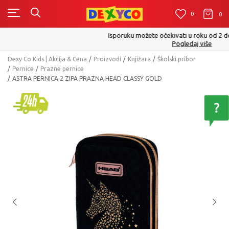
0
0
0
Isporuku možete očekivati u roku od 2 do 4 radna dana!
Pogledaj više
Dexy Co Kids | Akcija & Cena
Proizvodi
Knjižara
Školski pribor
Pernice
Prazne pernice
ASTRA PERNICA 2 ZIPA PRAZNA HEAD CLASSY GOLD