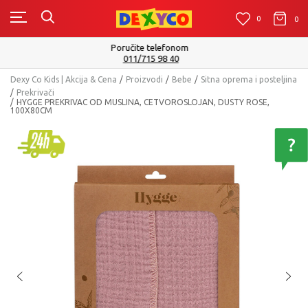
0
0
0
Isporuku možete očekivati u roku od 2 do 4 radna dana!
Pogledaj više
Dexy Co Kids | Akcija & Cena
Proizvodi
Bebe
Sitna oprema i posteljina
Prekrivači
HYGGE PREKRIVAC OD MUSLINA, CETVOROSLOJAN, DUSTY ROSE,
100X80CM