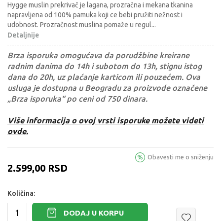
Hygge muslin prekrivač je lagana, prozračna i mekana tkanina
napravljena od 100% pamuka koji ce bebi pružiti nežnost i
udobnost. Prozračnost muslina pomaže u regul
...
Detaljnije
Brza isporuka omogućava da porudžbine kreirane
radnim danima do 14h i subotom do 13h, stignu istog
dana do 20h, uz plaćanje karticom ili pouzećem. Ova
usluga je dostupna u Beogradu za proizvode označene
„Brza isporuka“ po ceni od 750 dinara.
Više informacija o ovoj vrsti isporuke možete videti
ovde.
Obavesti me o sniženju
2.599,00
RSD
Količina:
DODAJ U KORPU