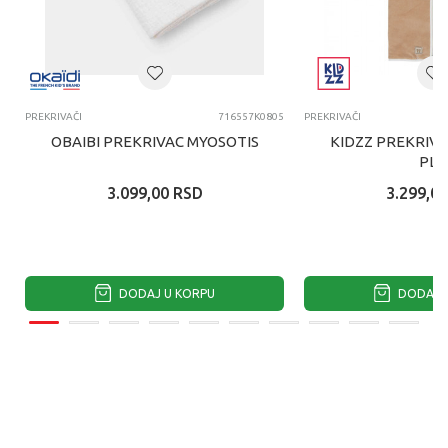
PREKRIVAČI
716557K0805
PREKRIVAČI
OBAIBI PREKRIVAC MYOSOTIS
KIDZZ PREKRIVA
PLI
3.099,00
RSD
3.299,00
DODAJ U KORPU
DODAJ U