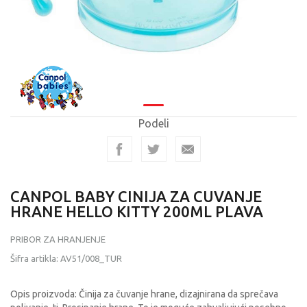
Podeli
CANPOL BABY CINIJA ZA CUVANJE
HRANE HELLO KITTY 200ML PLAVA
PRIBOR ZA HRANJENJE
Šifra artikla:
AV51/008_TUR
Opis proizvoda: Činija za čuvanje hrane, dizajnirana da sprečava