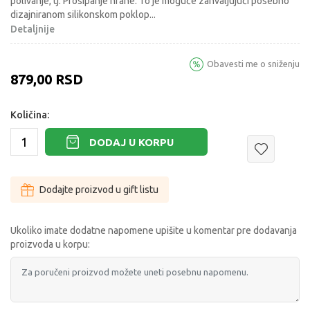
polivanje, tj. Prosipanje hrane. To je moguće zahvaljujući posebno
dizajniranom silikonskom poklop
...
Detaljnije
Obavesti me o sniženju
879,00
RSD
Količina:
DODAJ U KORPU
Dodajte proizvod u gift listu
Ukoliko imate dodatne napomene upišite u komentar pre dodavanja
proizvoda u korpu: