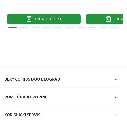
DODAJ U KORPU
DODAJ U
DEXY CO KIDS DOO BEOGRAD
POMOĆ PRI KUPOVINI
KORISNIČKI SERVIS