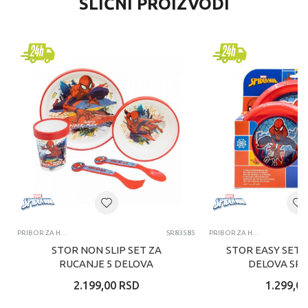
SLIČNI PROIZVODI
PRIBOR ZA HRANJENJE
SR83585
PRIBOR ZA HRANJENJE
STOR NON SLIP SET ZA
STOR EASY SET 
RUCANJE 5 DELOVA
DELOVA SP
SPIDERMAN
2.199,00
RSD
1.299,00