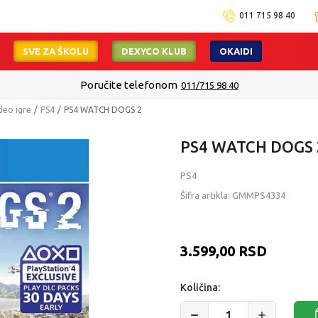
011 715 98 40
SVE ZA ŠKOLU
DEXYCO KLUB
OKAIDI
Poručite telefonom
011/715 98 40
deo igre
PS4
PS4 WATCH DOGS 2
PS4 WATCH DOGS 
PS4
Šifra artikla:
GMMPS4334
3.599,00
RSD
Količina: