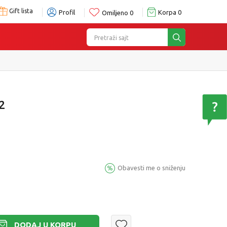
Gift lista
Profil
Korpa
0
Omiljeno
0
Pretraži sajt
2
Obavesti me o sniženju
DODAJ U KORPU