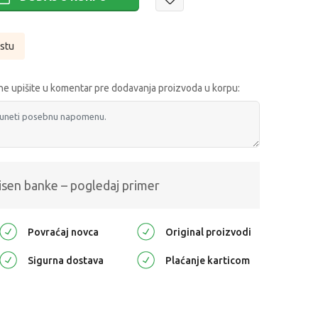
istu
e upišite u komentar pre dodavanja proizvoda u korpu:
isen banke – pogledaj primer
Povraćaj novca
Original proizvodi
Sigurna dostava
Plaćanje karticom