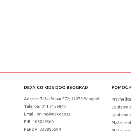
DEXY CO KIDS DOO BEOGRAD
POMOĆ P
Adresa:
Tošin Bunar 272, 11070 Beograd
Pravna lica
Telefon:
011 7159840
Uputstvo 
Email:
online@dexy.co.rs
Uputstvo z
PIB:
105048360
Plaćanje p
PEPDV:
338985594
Plaćanje 