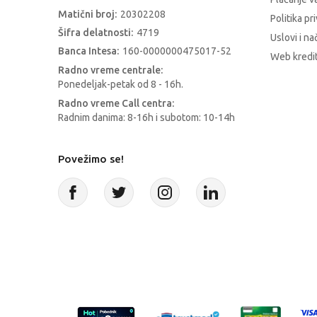
Matični broj:
20302208
Politika pr
Šifra delatnosti:
4719
Uslovi i na
Banca Intesa:
160-0000000475017-52
Web kredit
Radno vreme centrale:
Ponedeljak-petak od 8 - 16h.
Radno vreme Call centra:
Radnim danima: 8-16h i subotom: 10-14h
Povežimo se!