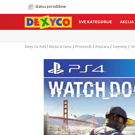
Status porudžbine
SVE KATEGORIJE
AKCIJA
Dexy Co Kids | Akcija & Cena
Proizvodi
Knjižara
Gejming
Vi