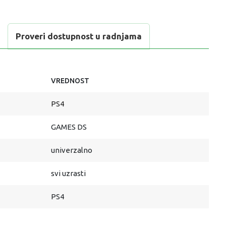
Proveri dostupnost u radnjama
VREDNOST
PS4
GAMES DS
univerzalno
svi uzrasti
PS4