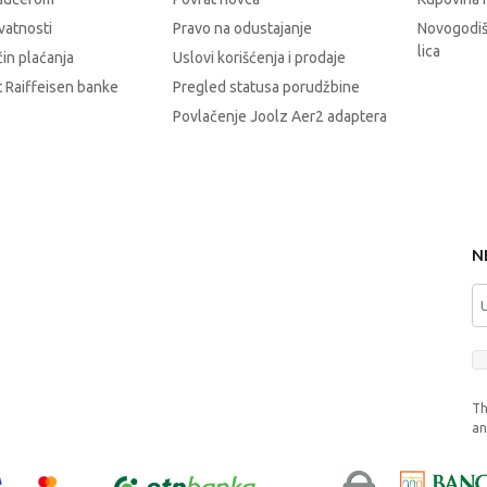
ivatnosti
Pravo na odustajanje
Novogodiš
lica
čin plaćanja
Uslovi korišćenja i prodaje
 Raiffeisen banke
Pregled statusa porudžbine
Povlačenje Joolz Aer2 adaptera
N
Th
a