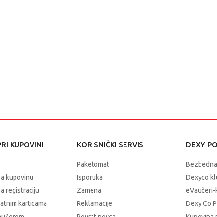
RI KUPOVINI
KORISNIČKI SERVIS
DEXY P
Paketomat
Bezbedna
za kupovinu
Isporuka
Dexyco klu
a registraciju
Zamena
eVaučeri-
latnim karticama
Reklamacije
Dexy Co P
vaučerom
Povrat novca
Kupovina 