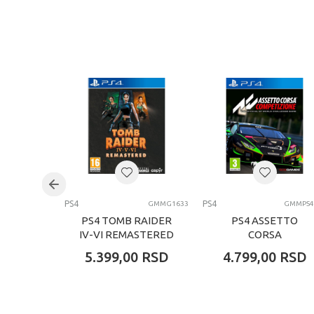
PS4
PS4
GMMG1633
GMMPS4
PS4 TOMB RAIDER
PS4 ASSETTO
IV-VI REMASTERED
CORSA
STARRING LARA
COMPETIZIONE
5.399,00
RSD
4.799,00
RSD
CROFT