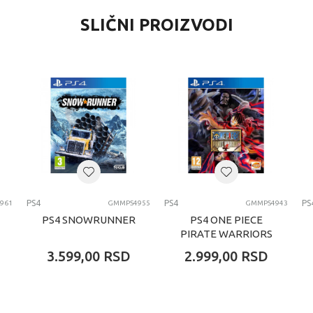
SLIČNI PROIZVODI
PS4
PS4
PS
961
GMMPS4955
GMMPS4943
PS4 SNOWRUNNER
PS4 ONE PIECE
PIRATE WARRIORS
4
3.599,00
RSD
2.999,00
RSD