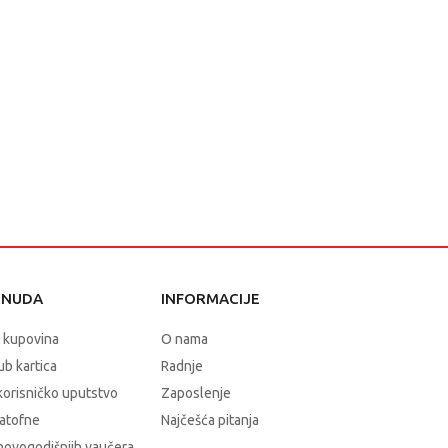
ONUDA
INFORMACIJE
 kupovina
O nama
b kartica
Radnje
korisničko uputstvo
Zaposlenje
atofne
Najčešća pitanja
novogodišnjih vaučera