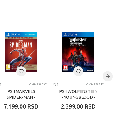
4
PS4
PS4
GMMPS4837
GMMPS4812
PS4 MARVELS
PS4 WOLFENSTEIN
PS4
SPIDER-MAN -
- YOUNGBLOOD -
GAME OF THE YEAR
DELUXE EDITION
DEL
7.199,00
RSD
2.399,00
RSD
3.59
EDITION
ROYA