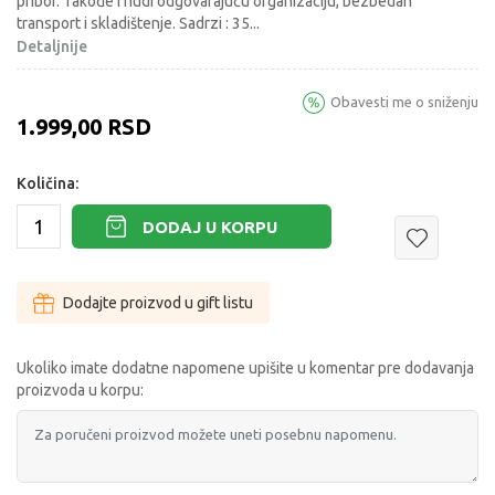
pribor. Takođe i nudi odgovarajuču organizaciju, bezbedan
transport i skladištenje. Sadrzi : 35
...
Detaljnije
Obavesti me o sniženju
1.999,00
RSD
Količina:
DODAJ U KORPU
Dodajte proizvod u gift listu
Ukoliko imate dodatne napomene upišite u komentar pre dodavanja
proizvoda u korpu: