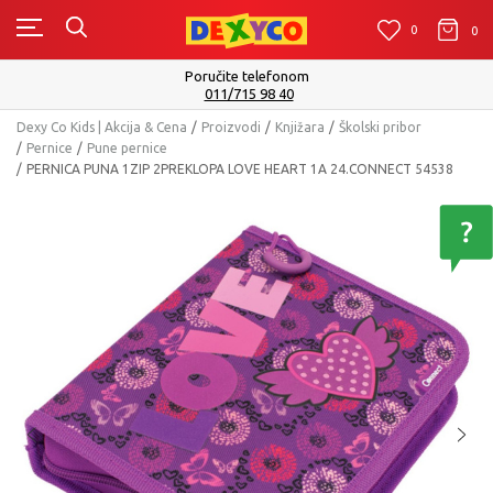
0
0
0
Isporuku možete očekivati u roku od 2 do 4 radna 
Pogledaj više
Dexy Co Kids | Akcija & Cena
Proizvodi
Knjižara
Školski pribor
Pernice
Pune pernice
PERNICA PUNA 1ZIP 2PREKLOPA LOVE HEART 1A 24.CONNECT 54538