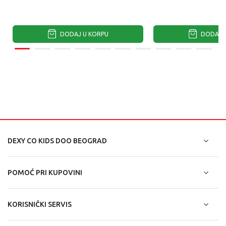
DODAJ U KORPU
DODAJ U
DEXY CO KIDS DOO BEOGRAD
POMOĆ PRI KUPOVINI
KORISNIČKI SERVIS