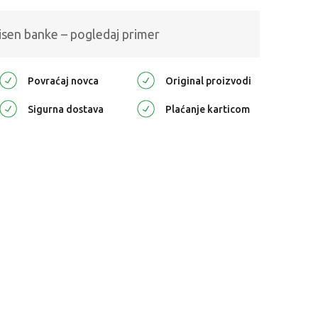
isen banke – pogledaj primer
Povraćaj novca
Original proizvodi
Sigurna dostava
Plaćanje karticom