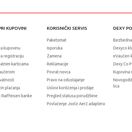
RI KUPOVINI
KORISNIČKI SERVIS
DEXY P
Paketomat
Bezbedna
za kupovinu
Isporuka
Dexyco klu
a registraciju
Zamena
eVaučeri-
latnim karticama
Reklamacije
Dexy Co P
vaučerom
Povrat novca
Kupovina 
ivatnosti
Pravo na odustajanje
Novogodiš
lica
čin plaćanja
Uslovi korišćenja i prodaje
 Raiffeisen banke
Pregled statusa porudžbine
Povlačenje Joolz Aer2 adaptera