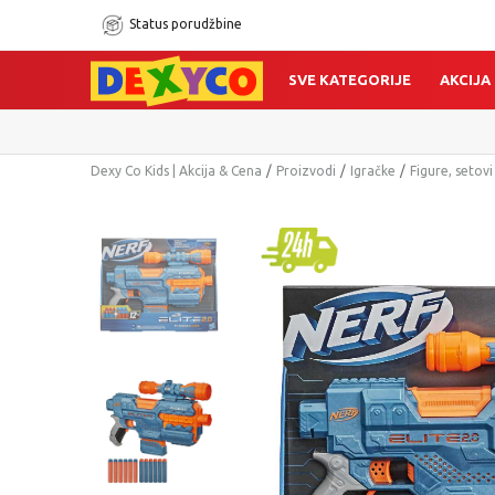
Status porudžbine
SVE KATEGORIJE
AKCIJA
Dexy Co Kids | Akcija & Cena
Proizvodi
Igračke
Figure, setovi