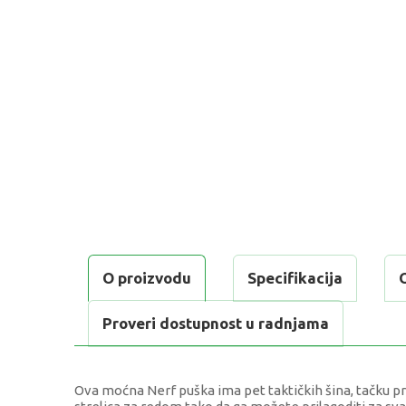
O proizvodu
Specifikacija
Proveri dostupnost u radnjama
Ova moćna Nerf puška ima pet taktičkih šina, tačku prič