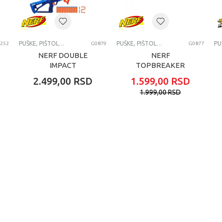
 PIŠTOLJI BLASTERI I MACEVII
PUŠKE, PIŠTOLJI, BLASTERI I MAČEVI
PUŠKE, PIŠTOLJI, BLASTERI I MAČEVI
252
G0879
G0877
NERF DOUBLE
NERF
IMPACT
TOPBREAKER
BLASTER
2.499,00
RSD
1.599,00
RSD
1.999,00
RSD