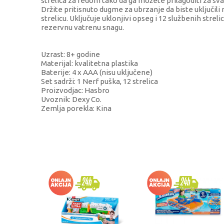
strelica za redom tako da ga možete prilagoditi za svaku
Držite pritisnuto dugme za ubrzanje da biste uključili 
strelicu. Uključuje uklonjivi opseg i 12 službenih strelic
rezervnu vatrenu snagu.
Uzrast: 8+ godine
Materijal: kvalitetna plastika
Baterije: 4 x AAA (nisu uključene)
Set sadrži: 1 Nerf puška, 12 strelica
Proizvodjac: Hasbro
Uvoznik: Dexy Co.
Zemlja porekla: Kina
KARAKTERISTIKA
VRED
Kategorija
Puške,
Brend
Nerf
Pol
dečaci
Uzrast
8+ go