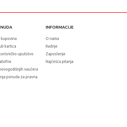
ONUDA
INFORMACIJE
 kupovina
O nama
b kartica
Radnje
korisničko uputstvo
Zaposlenje
atofne
Najčešća pitanja
novogodišnjih vaučera
nja ponuda za pravna