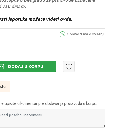
dostupna u Beogradu za proizvode označene
d 750 dinara.
rsti isporuke možete videti ovde.
Obavesti me o sniženju
DODAJ U KORPU
istu
e upišite u komentar pre dodavanja proizvoda u korpu: