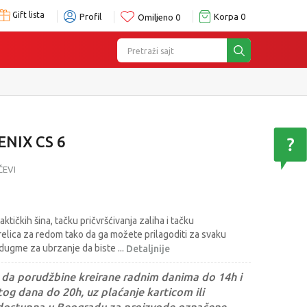
Gift lista
Profil
Korpa
0
Omiljeno
0
Pretraži sajt
ENIX CS 6
ČEVI
tičkih šina, tačku pričvršćivanja zaliha i tačku
trelica za redom tako da ga možete prilagoditi za svaku
uto dugme za ubrzanje da biste
...
Detaljnije
da porudžbine kreirane radnim danima do 14h i
og dana do 20h, uz plaćanje karticom ili