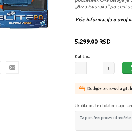
pouzećem. Ova usluga je 
„Brza isporuka“ po ceni o
Više informacija o ovoj v
5.299,00
RSD
i
Količina:
Dodajte proizvod u gift l
Ukoliko imate dodatne napomen