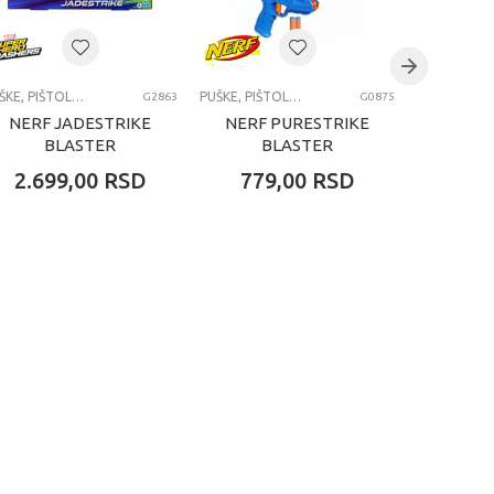
PUŠKE, PIŠTOLJI, BLASTERI I MAČEVI
PUŠKE, PIŠTOLJI, BLASTERI I MAČEVI
G2863
G0875
NERF JADESTRIKE
NERF PURESTRIKE
SPID
BLASTER
BLASTER
FRIE
BUBB
2.699,00
RSD
779,00
RSD
3.99