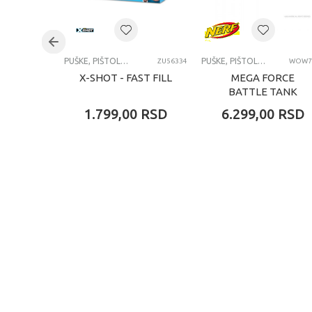
Kategorija
PUŠKE
PUŠKE, PIŠTOLJI, BLASTERI I MAČEVI
PUŠKE, PIŠTOLJI, BLASTERI I MAČEVI
ZU56334
WOW7
X-SHOT - FAST FILL
MEGA FORCE
BATTLE TANK
1.799,00
RSD
6.299,00
RSD