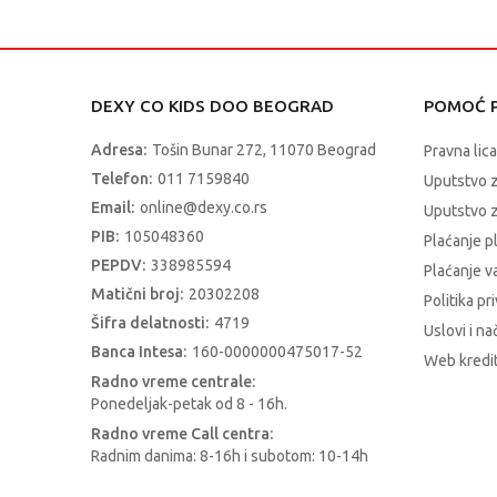
DEXY CO KIDS DOO BEOGRAD
POMOĆ P
Adresa:
Tošin Bunar 272, 11070 Beograd
Pravna lica
Telefon:
011 7159840
Uputstvo 
Email:
online@dexy.co.rs
Uputstvo z
PIB:
105048360
Plaćanje p
PEPDV:
338985594
Plaćanje 
Matični broj:
20302208
Politika pr
Šifra delatnosti:
4719
Uslovi i na
Banca Intesa:
160-0000000475017-52
Web kredit
Radno vreme centrale:
Ponedeljak-petak od 8 - 16h.
Radno vreme Call centra:
Radnim danima: 8-16h i subotom: 10-14h