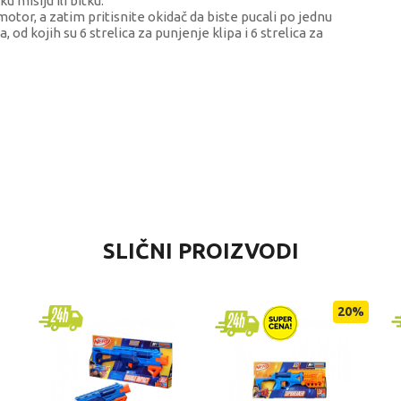
 misiju ili bitku.
motor, a zatim pritisnite okidač da biste pucali po jednu
a, od kojih su 6 strelica za punjenje klipa i 6 strelica za
NOST
SLIČNI PROIZVODI
 pištolji, blasteri i mačevi
20
%
dina