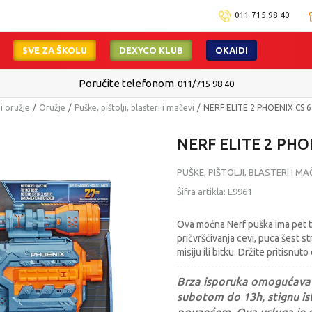
011 715 98 40
SVE ZA ŠKOLU
DEXYCO KLUB
OKAIDI
Poručite telefonom
011/715 98 40
 i oružje
Oružje
Puške, pištolji, blasteri i mačevi
NERF ELITE 2 PHOENIX CS 6
NERF ELITE 2 PHO
PUŠKE, PIŠTOLJI, BLASTERI I MA
Šifra artikla:
E9961
Ova moćna Nerf puška ima pet tak
pričvršćivanja cevi, puca šest s
misiju ili bitku. Držite pritisn
Brza isporuka omogućava 
subotom do 13h, stignu ist