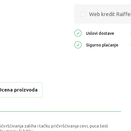
Web kredit Raiffe
Uslovi dostave
Sigurno plaćanje
Ocena proizvoda
vršćivanja zaliha i tačku pričvršćivanja cevi, puca šest