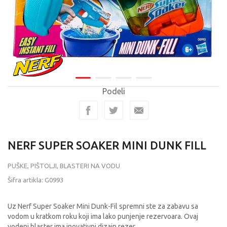
Podeli
NERF SUPER SOAKER MINI DUNK FILL
PUŠKE, PIŠTOLJI, BLASTERI NA VODU
Šifra artikla:
G0993
Uz Nerf Super Soaker Mini Dunk-Fil spremni ste za zabavu sa
vodom u kratkom roku koji ima lako punjenje rezervoara. Ovaj
vodeni blaster ima inovativni dizajn rezer
...