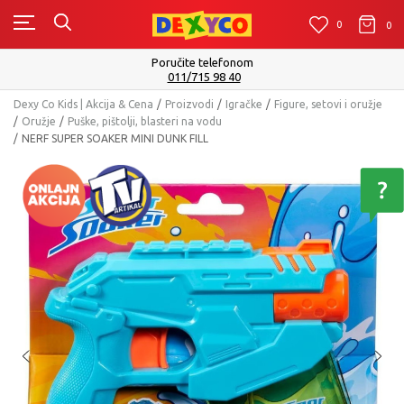
0
0
0
Poručite telefonom
011/715 98 40
Dexy Co Kids | Akcija & Cena
Proizvodi
Igračke
Figure, setovi i oružje
Oružje
Puške, pištolji, blasteri na vodu
NERF SUPER SOAKER MINI DUNK FILL