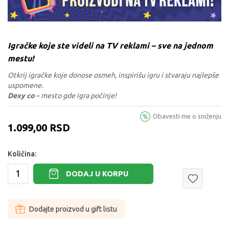
Igračke koje ste videli na TV reklami – sve na jednom
mestu!
Otkrij igračke koje donose osmeh, inspirišu igru i stvaraju najlepše
uspomene.
Dexy co
– mesto gde igra počinje!
Obavesti me o sniženju
1.099,00
RSD
Količina:
DODAJ U KORPU
Dodajte proizvod u gift listu