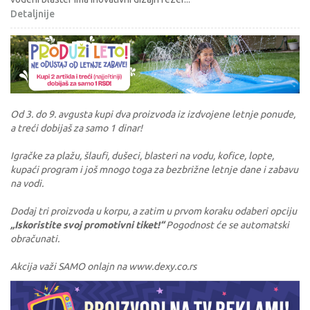
Detaljnije
Od 3. do 9. avgusta kupi dva proizvoda iz izdvojene letnje ponude,
a treći dobijaš za samo 1 dinar!
Igračke za plažu, šlaufi, dušeci, blasteri na vodu, kofice, lopte,
kupaći program i još mnogo toga za bezbrižne letnje dane i zabavu
na vodi.
Dodaj tri proizvoda u korpu, a zatim u prvom koraku odaberi opciju
„Iskoristite svoj promotivni tiket!“
Pogodnost će se automatski
obračunati.
Akcija važi SAMO onlajn na www.dexy.co.rs