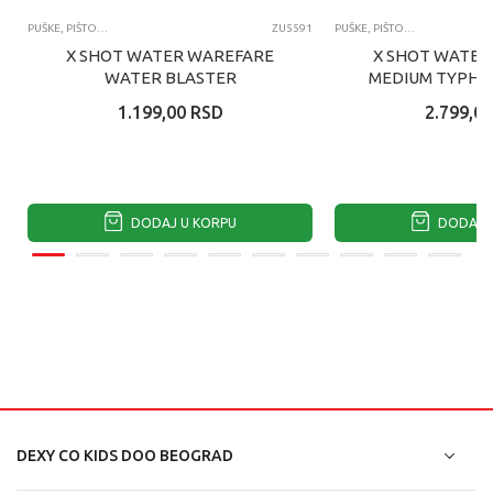
PUŠKE, PIŠTOLJI, BLASTERI NA VODU
ZU5591
PUŠKE, PIŠTOLJI, BLASTERI NA VODU
X SHOT WATER WAREFARE
X SHOT WATER
WATER BLASTER
MEDIUM TYPHO
1.199,00
RSD
2.799,00
DODAJ U KORPU
DODAJ U
DEXY CO KIDS DOO BEOGRAD