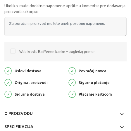
Ukoliko imate dodatne napomene upišite u komentar pre dodavanja
proizvoda u korpu:
Web kredit Raiffeisen banke – pogledaj primer
Uslovi dostave
Povraćaj novca
Original proizvodi
Sigurno plaćanje
Sigurna dostava
Plaćanje karticom
O PROIZVODU
SPECIFIKACIJA