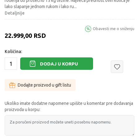
rođenja do prosečno 15 kg težine. Najveca prednost ovih kolica je
lako slapanje jednom rukom i lako ru
...
Detaljnije
Obavesti me o sniženju
22.999,00
RSD
Količina:
DODAJ U KORPU
Dodajte proizvod u gift listu
Ukoliko imate dodatne napomene upišite u komentar pre dodavanja
proizvoda u korpu: