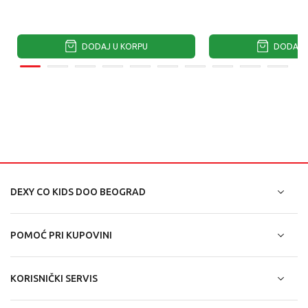
DODAJ U KORPU
DODAJ U
DEXY CO KIDS DOO BEOGRAD
POMOĆ PRI KUPOVINI
KORISNIČKI SERVIS