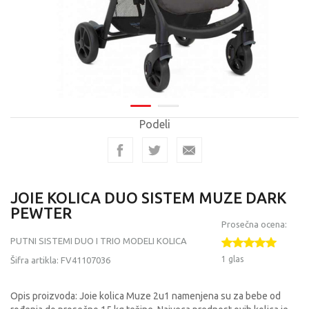
Podeli
JOIE KOLICA DUO SISTEM MUZE DARK
PEWTER
Prosečna ocena:
PUTNI SISTEMI DUO I TRIO MODELI KOLICA
1 glas
Šifra artikla:
FV41107036
Opis proizvoda: Joie kolica Muze 2u1 namenjena su za bebe od