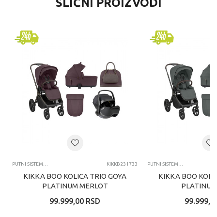
SLIČNI PROIZVODI
PUTNI SISTEMI DUO I TRIO MODELI KOLICA
KIKKB231733
PUTNI SISTEMI DUO I TRIO MODELI KOLICA
KIKKA BOO KOLICA TRIO GOYA
KIKKA BOO KOLI
PLATINUM MERLOT
PLATINUM
99.999,00
RSD
99.999,0