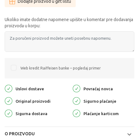
Dodajte proizvod u gift listu
Ukoliko imate dodatne napomene upišite u komentar pre dodavanja
proizvoda u korpu:
Web kredit Raiffeisen banke – pogledaj primer
Uslovi dostave
Povraćaj novca
Original proizvodi
Sigurno plaćanje
Sigurna dostava
Plaćanje karticom
O PROIZVODU