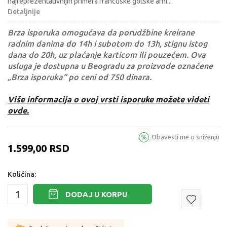
najreprezentativnijih primera francuske gotske arhi
...
Detaljnije
Brza isporuka omogućava da porudžbine kreirane
radnim danima do 14h i subotom do 13h, stignu istog
dana do 20h, uz plaćanje karticom ili pouzećem. Ova
usluga je dostupna u Beogradu za proizvode označene
„Brza isporuka“ po ceni od 750 dinara.
Više informacija o ovoj vrsti isporuke možete videti
ovde.
Obavesti me o sniženju
1.599,00
RSD
Količina:
DODAJ U KORPU