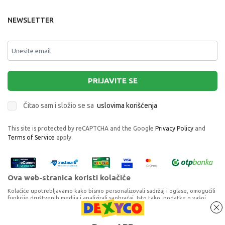
NEWSLETTER
PRIJAVITE SE
Čitao sam i složio se sa
uslovima korišćenja
This site is protected by reCAPTCHA and the Google
Privacy Policy
and
Terms of Service
apply.
Ova web-stranica koristi kolačiće
Kolačiće upotrebljavamo kako bismo personalizovali sadržaj i oglase, omogućili
funkcije društvenih medija i analizirali saobraćaj. Isto tako, podatke o vašoj
upotrebi naše web-lokacije delimo s partnerima za društvene medije,
oglašavanje i analizu, a oni ih mogu kombinovati s drugim podacima koje ste im
CUBICFUN PUZZLE NOTRE DAME DE PARIS
pružili ili koje su prikupili dok ste upotrebljavali njihove usluge. Nastavkom
Proizvode na sajtu nastojimo da opišemo što je preciznije moguće, ali ne