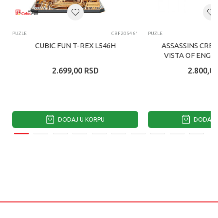
PUZLE
CBF205461
PUZLE
CUBIC FUN T-REX L546H
ASSASSINS CRE
VISTA OF ENGL
2.699,00
RSD
2.800,00
DODAJ U KORPU
DODAJ U