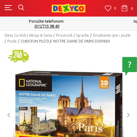
0
0
0
Isporuku možete očekivati u roku od 2 do 4 radna dana!
Pogledaj više
Dexy Co Kids | Akcija & Cena
Proizvodi
Igračke
Društvene igre i puzle
Puzle
CUBICFUN PUZZLE NOTRE DAME DE PARIS DS0986h