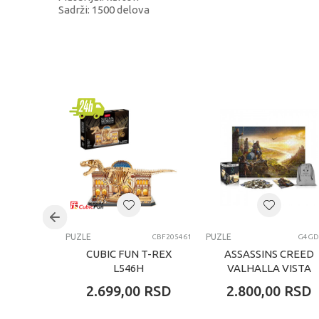
Sadrži: 1500 delova
KARAKTERISTIKA
Kategorija
Brend
Pol
Uzrast
Kategorija
PUZLE
PUZLE
CBF205461
G4GD
CUBIC FUN T-REX
ASSASSINS CREED
L546H
VALHALLA VISTA
OF ENGLAND
2.699,00
RSD
2.800,00
RSD
PUZZLE