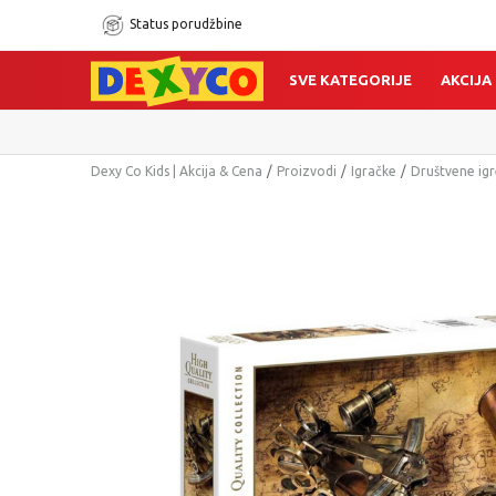
Status porudžbine
SVE KATEGORIJE
AKCIJA
Dexy Co Kids | Akcija & Cena
Proizvodi
Igračke
Društvene igr