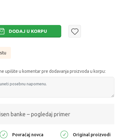
DODAJ U KORPU
istu
e upišite u komentar pre dodavanja proizvoda u korpu:
isen banke – pogledaj primer
Povraćaj novca
Original proizvodi