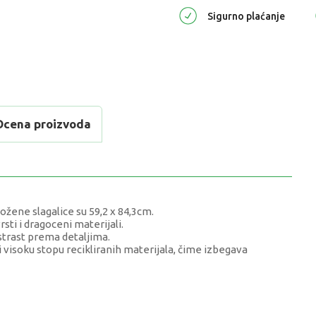
Sigurno plaćanje
Ocena proizvoda
ložene slagalice su 59,2 x 84,3cm.
rsti i dragoceni materijali.
 strast prema detaljima.
 visoku stopu recikliranih materijala, čime izbegava