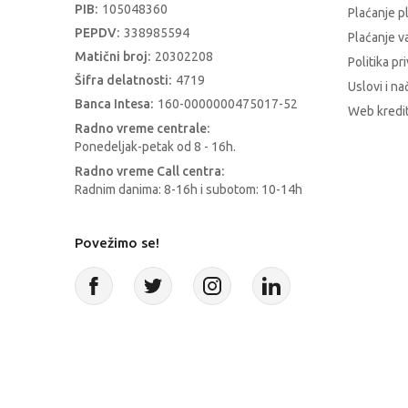
PIB:
105048360
Plaćanje p
PEPDV:
338985594
Plaćanje 
Matični broj:
20302208
Politika pr
Šifra delatnosti:
4719
Uslovi i na
Banca Intesa:
160-0000000475017-52
Web kredit
Radno vreme centrale:
Ponedeljak-petak od 8 - 16h.
Radno vreme Call centra:
Radnim danima: 8-16h i subotom: 10-14h
Povežimo se!