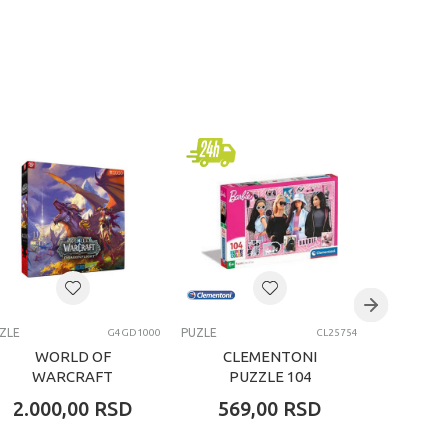
ZLE
PUZLE
PUZLE
G4GD1000
CL25754
WORLD OF
CLEMENTONI
CLE
WARCRAFT
PUZZLE 104
PUZ
DRAGONFLIGHT
BARBIE -3-
STI
2.000,00
RSD
569,00
RSD
649
ALEXSTRASZA
PUZZLE