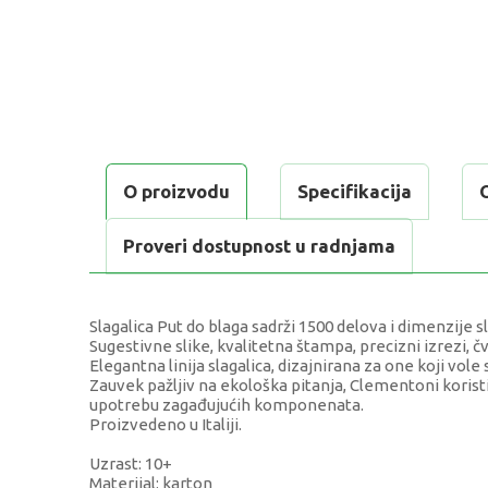
O proizvodu
Specifikacija
Proveri dostupnost u radnjama
Slagalica Put do blaga sadrži 1500 delova i dimenzije s
Sugestivne slike, kvalitetna štampa, precizni izrezi, čv
Elegantna linija slagalica, dizajnirana za one koji vole
Zauvek pažljiv na ekološka pitanja, Clementoni koristi
upotrebu zagađujućih komponenata.
Proizvedeno u Italiji.
Uzrast: 10+
Materijal: karton