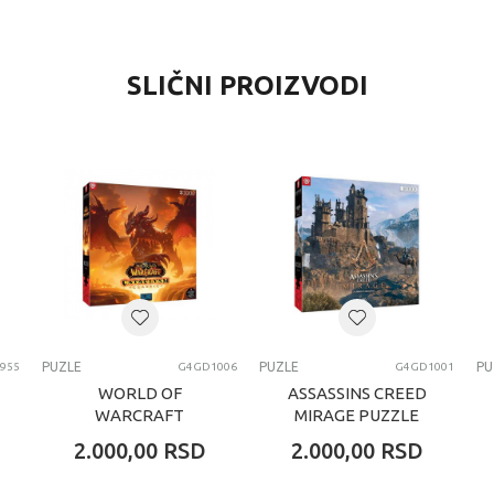
VREDNOST
SLIČNI PROIZVODI
Puzle
Clementoni
univerzalno
8+ godina
PUZZLE
PUZLE
PUZLE
PU
955
G4GD1006
G4GD1001
WORLD OF
ASSASSINS CREED
WARCRAFT
MIRAGE PUZZLE
CATACLYSM
2.000,00
RSD
2.000,00
RSD
CLASSIC PUZZLE