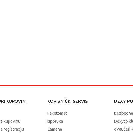
RI KUPOVINI
KORISNIČKI SERVIS
DEXY P
Paketomat
Bezbedna
za kupovinu
Isporuka
Dexyco klu
a registraciju
Zamena
eVaučeri-