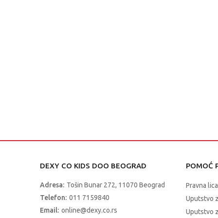
DEXY CO KIDS DOO BEOGRAD
POMOĆ P
Adresa:
Tošin Bunar 272, 11070 Beograd
Pravna lica
Telefon:
011 7159840
Uputstvo 
Email:
online@dexy.co.rs
Uputstvo z