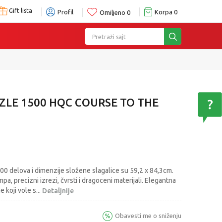
Gift lista
Profil
Korpa
0
Omiljeno
0
Pretraži sajt
LE 1500 HQC COURSE TO THE
500 delova i dimenzije složene slagalice su 59,2 x 84,3cm.
pa, precizni izrezi, čvrsti i dragoceni materijali. Elegantna
ne koji vole s
...
Detaljnije
Obavesti me o sniženju