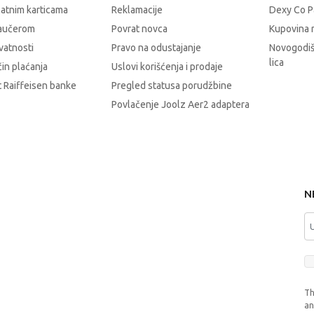
latnim karticama
Reklamacije
Dexy Co P
vaučerom
Povrat novca
Kupovina 
ivatnosti
Pravo na odustajanje
Novogodiš
lica
čin plaćanja
Uslovi korišćenja i prodaje
 Raiffeisen banke
Pregled statusa porudžbine
Povlačenje Joolz Aer2 adaptera
N
Th
a