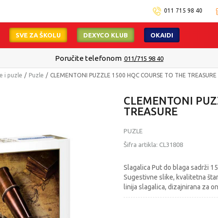
011 715 98 40
SVE ZA ŠKOLU
DEXYCO KLUB
OKAIDI
Poručite telefonom
011/715 98 40
e i puzle
Puzle
CLEMENTONI PUZZLE 1500 HQC COURSE TO THE TREASURE
CLEMENTONI PUZZ
TREASURE
PUZLE
Šifra artikla:
CL31808
Slagalica Put do blaga sadrži 1
Sugestivne slike, kvalitetna štam
linija slagalica, dizajnirana za o