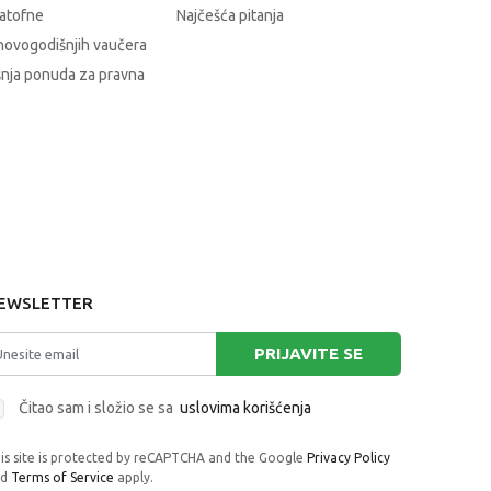
atofne
Najčešća pitanja
novogodišnjih vaučera
nja ponuda za pravna
EWSLETTER
PRIJAVITE SE
Čitao sam i složio se sa
uslovima korišćenja
is site is protected by reCAPTCHA and the Google
Privacy Policy
nd
Terms of Service
apply.