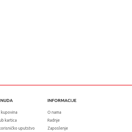
ONUDA
INFORMACIJE
 kupovina
O nama
b kartica
Radnje
korisničko uputstvo
Zaposlenje