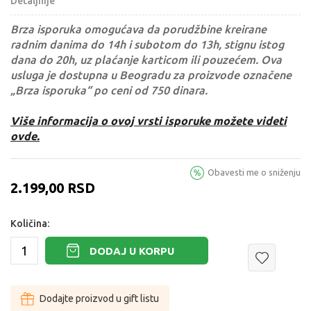
Detaljnije
Brza isporuka omogućava da porudžbine kreirane
radnim danima do 14h i subotom do 13h, stignu istog
dana do 20h, uz plaćanje karticom ili pouzećem. Ova
usluga je dostupna u Beogradu za proizvode označene
„Brza isporuka“ po ceni od 750 dinara.
Više informacija o ovoj vrsti isporuke možete videti
ovde.
Obavesti me o sniženju
2.199,00
RSD
Količina:
DODAJ U KORPU
Dodajte proizvod u gift listu