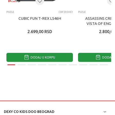
PUZLE
CBF205461
PUZLE
CUBIC FUN T-REX L546H
ASSASSINS CRE
VISTA OF ENGL
2.699,00
RSD
2.800,00
DODAJ U KORPU
DODAJ U
DEXY CO KIDS DOO BEOGRAD