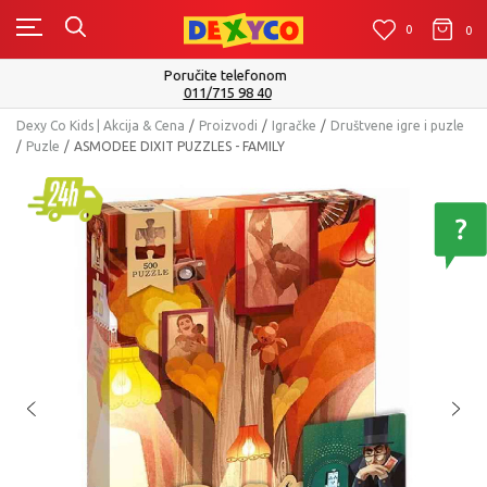
0
0
0
Isporuku možete očekivati u roku od 2 do 4 radna dana!
Pogledaj više
Dexy Co Kids | Akcija & Cena
Proizvodi
Igračke
Društvene igre i puzle
Puzle
ASMODEE DIXIT PUZZLES - FAMILY