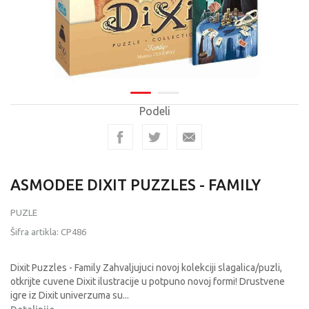
Podeli
ASMODEE DIXIT PUZZLES - FAMILY
PUZLE
Šifra artikla:
CP486
Dixit Puzzles - Family Zahvaljujuci novoj kolekciji slagalica/puzli,
otkrijte cuvene Dixit ilustracije u potpuno novoj formi! Drustvene
igre iz Dixit univerzuma su
...