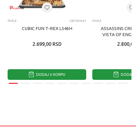
PUZLE
CBF205461
PUZLE
CUBIC FUN T-REX L546H
ASSASSINS CRE
VISTA OF ENGL
2.699,00
RSD
2.800,00
DODAJ U KORPU
DODAJ U