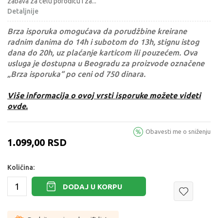
zabava za celu porodicu i za
...
Detaljnije
Brza isporuka omogućava da porudžbine kreirane
radnim danima do 14h i subotom do 13h, stignu istog
dana do 20h, uz plaćanje karticom ili pouzećem. Ova
usluga je dostupna u Beogradu za proizvode označene
„Brza isporuka“ po ceni od 750 dinara.
Više informacija o ovoj vrsti isporuke možete videti
ovde.
Obavesti me o sniženju
1.099,00
RSD
Količina:
DODAJ U KORPU