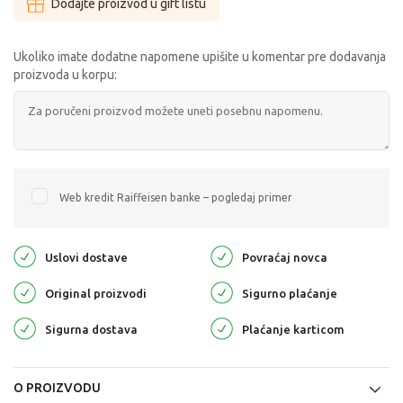
Dodajte proizvod u gift listu
Ukoliko imate dodatne napomene upišite u komentar pre dodavanja
proizvoda u korpu:
Web kredit Raiffeisen banke – pogledaj primer
Uslovi dostave
Povraćaj novca
Original proizvodi
Sigurno plaćanje
Sigurna dostava
Plaćanje karticom
O PROIZVODU