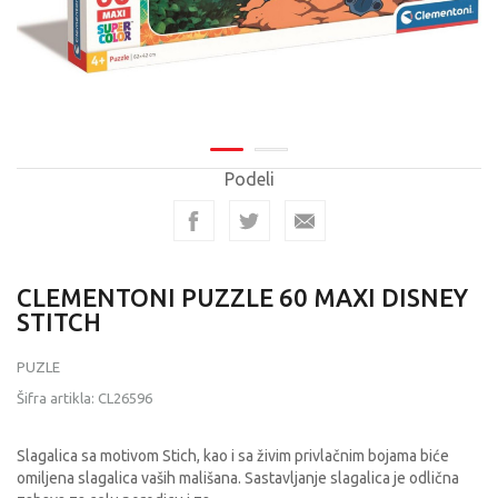
Podeli
CLEMENTONI PUZZLE 60 MAXI DISNEY
STITCH
PUZLE
Šifra artikla:
CL26596
Slagalica sa motivom Stich, kao i sa živim privlačnim bojama biće
omiljena slagalica vaših mališana. Sastavljanje slagalica je odlična