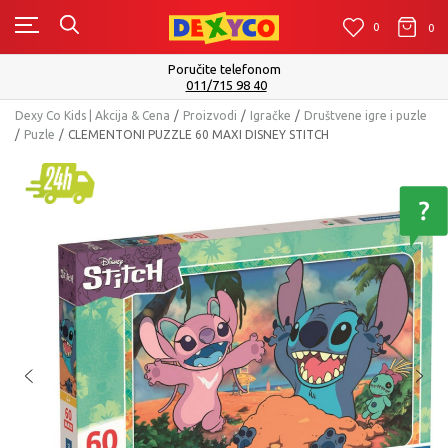
0
0
0
Poručite telefonom
011/715 98 40
Dexy Co Kids | Akcija & Cena
Proizvodi
Igračke
Društvene igre i puzle
Puzle
CLEMENTONI PUZZLE 60 MAXI DISNEY STITCH