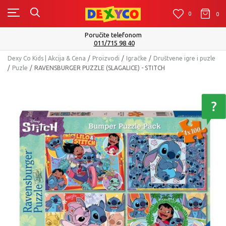
0
0
0
Poručite telefonom
011/715 98 40
Dexy Co Kids | Akcija & Cena
Proizvodi
Igračke
Društvene igre i puzle
Puzle
RAVENSBURGER PUZZLE (SLAGALICE) - STITCH