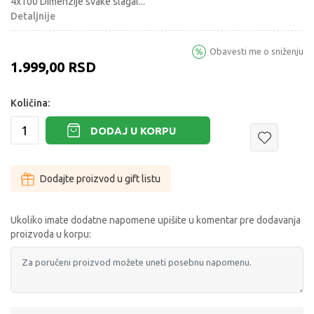
4x100 Dimenzije svake slagal
...
Detaljnije
Obavesti me o sniženju
1.999,00
RSD
Količina:
DODAJ U KORPU
Dodajte proizvod u gift listu
Ukoliko imate dodatne napomene upišite u komentar pre dodavanja
proizvoda u korpu: