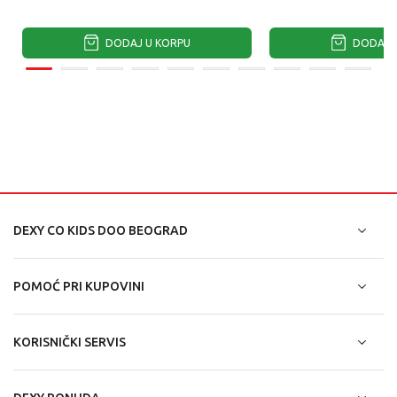
DODAJ U KORPU
DODAJ U
DEXY CO KIDS DOO BEOGRAD
POMOĆ PRI KUPOVINI
KORISNIČKI SERVIS