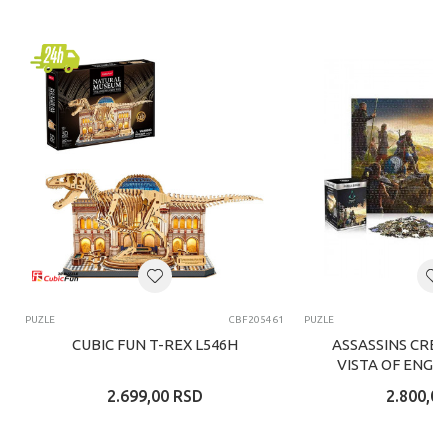
PUZLE
CBF205461
PUZLE
CUBIC FUN T-REX L546H
ASSASSINS CRE
VISTA OF ENGL
2.699,00
RSD
2.800,00