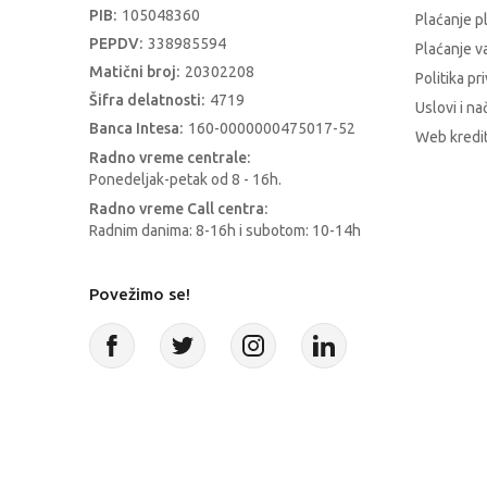
PIB:
105048360
Plaćanje p
PEPDV:
338985594
Plaćanje 
Matični broj:
20302208
Politika pr
Šifra delatnosti:
4719
Uslovi i na
Banca Intesa:
160-0000000475017-52
Web kredit
Radno vreme centrale:
Ponedeljak-petak od 8 - 16h.
Radno vreme Call centra:
Radnim danima: 8-16h i subotom: 10-14h
Povežimo se!