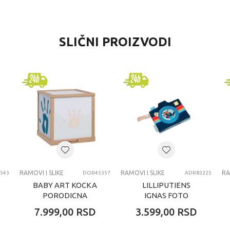
VREDNOST
SLIČNI PROIZVODI
RAMOVI I SLIKE
Jugavi
devojčice
svi uzrasti
RAMOVI I SLIKE
RAMOVI I SLIKE
RAMOVI I SLIKE
RA
543
DOR45357
ADR83225
BABY ART KOCKA
LILLIPUTIENS
PORODICNA
IGNAS FOTO
LAMPA FAMILY
ALBUM
7.999,00
RSD
3.599,00
RSD