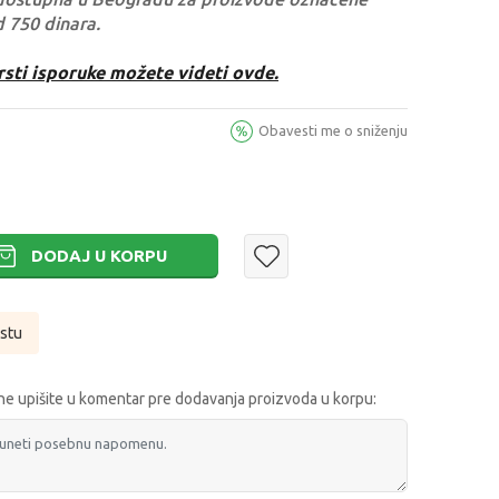
d 750 dinara.
rsti isporuke možete videti ovde.
Obavesti me o sniženju
DODAJ U KORPU
istu
e upišite u komentar pre dodavanja proizvoda u korpu: