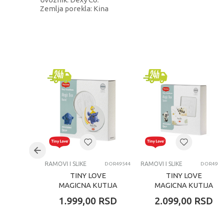
Zemlja porekla: Kina
KARAKTERISTIKA
Kategorija
Brend
Pol
Uzrast
Kategorija
RAMOVI I SLIKE
RAMOVI I SLIKE
DOR49544
DOR49
TINY LOVE
TINY LOVE
MAGICNA KUTIJA
MAGICNA KUTIJA
KRUG
KVADRAT
1.999,00
RSD
2.099,00
RSD