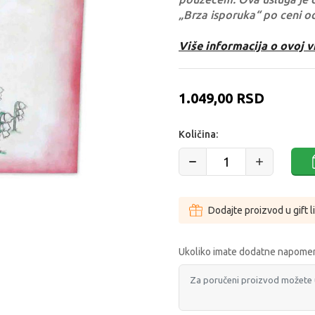
„Brza isporuka“ po ceni o
Više informacija o ovoj v
1.049,00
RSD
Količina:
Dodajte proizvod u gift l
Ukoliko imate dodatne napomen