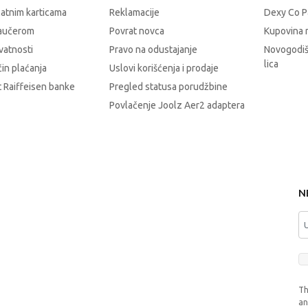
latnim karticama
Reklamacije
Dexy Co P
vaučerom
Povrat novca
Kupovina 
ivatnosti
Pravo na odustajanje
Novogodiš
lica
čin plaćanja
Uslovi korišćenja i prodaje
 Raiffeisen banke
Pregled statusa porudžbine
Povlačenje Joolz Aer2 adaptera
N
Th
a