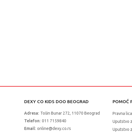
DEXY CO KIDS DOO BEOGRAD
POMOĆ P
Adresa:
Tošin Bunar 272, 11070 Beograd
Pravna lica
Telefon:
011 7159840
Uputstvo 
Email:
online@dexy.co.rs
Uputstvo z