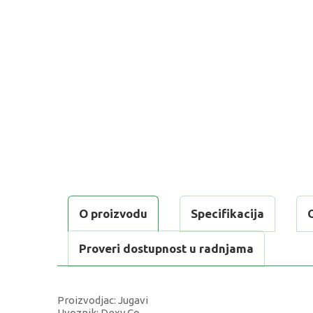
O proizvodu
Specifikacija
Proveri dostupnost u radnjama
Proizvodjac: Jugavi
Uvoznik: Dexy Co.