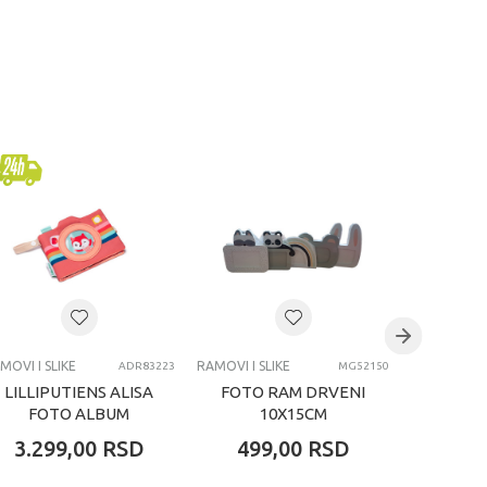
MOVI I SLIKE
RAMOVI I SLIKE
RAMOVI I SL
ADR83223
MG52150
LILLIPUTIENS ALISA
FOTO RAM DRVENI
BABY 
FOTO ALBUM
10X15CM
RAM 
P
3.299,00
RSD
499,00
RSD
3.39
O