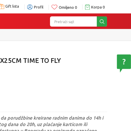
Gift lista
Profil
Korpa
0
Omiljeno
0
Pretraži sajt
e
5X25CM TIME TO FLY
da porudžbine kreirane radnim danima do 14h i
og dana do 20h, uz plaćanje karticom ili
dostupna u Beogradu za proizvode označene