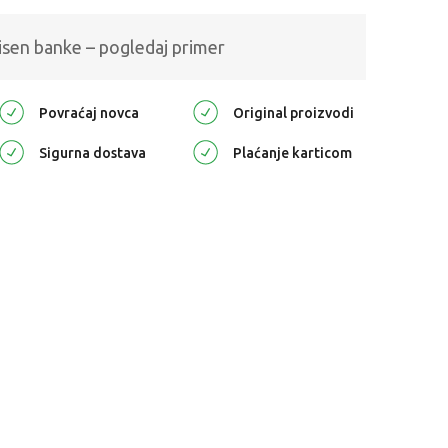
isen banke – pogledaj primer
Povraćaj novca
Original proizvodi
Sigurna dostava
Plaćanje karticom