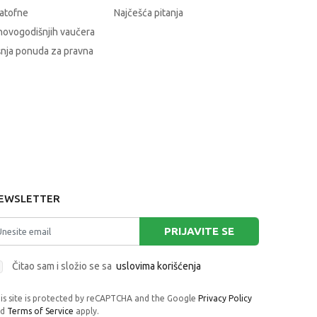
atofne
Najčešća pitanja
novogodišnjih vaučera
nja ponuda za pravna
EWSLETTER
PRIJAVITE SE
Čitao sam i složio se sa
uslovima korišćenja
is site is protected by reCAPTCHA and the Google
Privacy Policy
nd
Terms of Service
apply.