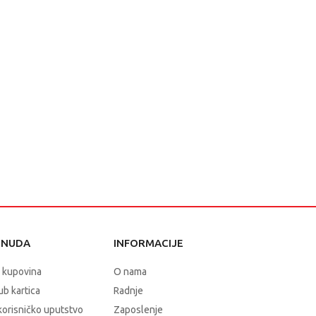
ONUDA
INFORMACIJE
 kupovina
O nama
b kartica
Radnje
korisničko uputstvo
Zaposlenje