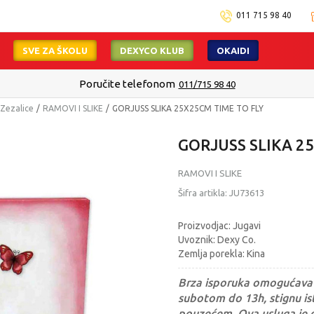
011 715 98 40
SVE ZA ŠKOLU
DEXYCO KLUB
OKAIDI
Isporuku možete očekivati u roku od 2 do 4 radna dana!
Pogledaj viš
i Zezalice
RAMOVI I SLIKE
GORJUSS SLIKA 25X25CM TIME TO FLY
GORJUSS SLIKA 2
RAMOVI I SLIKE
Šifra artikla:
JU73613
Proizvodjac: Jugavi
Uvoznik: Dexy Co.
Zemlja porekla: Kina
Brza isporuka omogućava 
subotom do 13h, stignu ist
pouzećem. Ova usluga je 