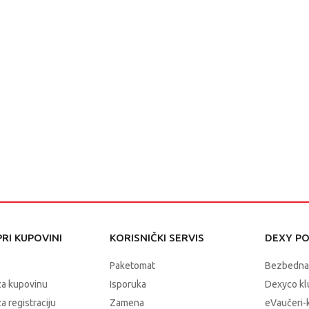
RI KUPOVINI
KORISNIČKI SERVIS
DEXY P
Paketomat
Bezbedna
za kupovinu
Isporuka
Dexyco klu
a registraciju
Zamena
eVaučeri-