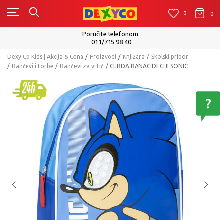
0
0
0
Poručite telefonom
011/715 98 40
Dexy Co Kids | Akcija & Cena
Proizvodi
Knjižara
Školski pribor
Rančevi i torbe
Rančevi za vrtić
CERDA RANAC DECIJI SONIC