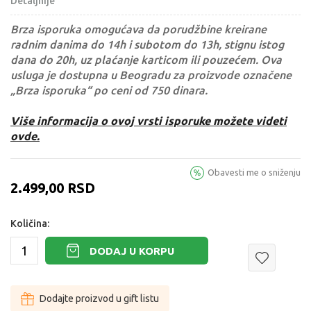
Detaljnije
Brza isporuka omogućava da porudžbine kreirane
radnim danima do 14h i subotom do 13h, stignu istog
dana do 20h, uz plaćanje karticom ili pouzećem. Ova
usluga je dostupna u Beogradu za proizvode označene
„Brza isporuka“ po ceni od 750 dinara.
Više informacija o ovoj vrsti isporuke možete videti
ovde.
Obavesti me o sniženju
2.499,00
RSD
Količina:
DODAJ U KORPU
Dodajte proizvod u gift listu