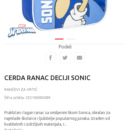
Podeli
CERDA RANAC DECIJI SONIC
RANČEVI ZA VRTIĆ
Šifra artikla:
CE2100005089
Praktičan i lagan ranac sa omiljenim likom Sonica, idealan za
najmlađe školarce i ljubitelje popularnog junaka. Izrađen od
kvalitetnih i izdržljivih materijala, r
...