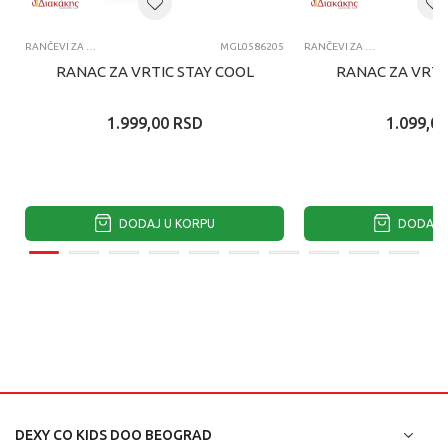
RANČEVI ZA VRTIĆ
MGL0586205
RANČEVI ZA VRTIĆ
RANAC ZA VRTIC STAY COOL
RANAC ZA VRTI
1.999,00
RSD
1.099,00
DODAJ U KORPU
DODAJ U
DEXY CO KIDS DOO BEOGRAD