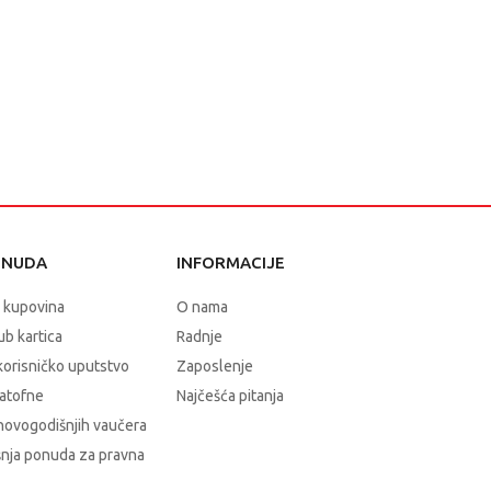
ONUDA
INFORMACIJE
 kupovina
O nama
b kartica
Radnje
korisničko uputstvo
Zaposlenje
atofne
Najčešća pitanja
novogodišnjih vaučera
nja ponuda za pravna