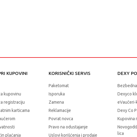
RI KUPOVINI
KORISNIČKI SERVIS
DEXY P
Paketomat
Bezbedna
za kupovinu
Isporuka
Dexyco klu
a registraciju
Zamena
eVaučeri-
latnim karticama
Reklamacije
Dexy Co P
vaučerom
Povrat novca
Kupovina 
ivatnosti
Pravo na odustajanje
Novogodiš
lica
čin plaćanja
Uslovi korišćenja i prodaje