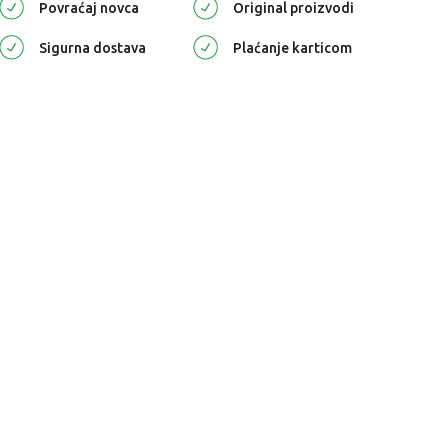
Povraćaj novca
Original proizvodi
Sigurna dostava
Plaćanje karticom