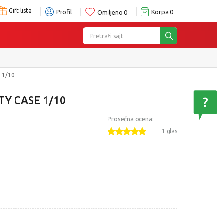
Gift lista
Profil
Korpa
0
Omiljeno
0
Pretraži sajt
 1/10
Y CASE 1/10
Prosečna ocena:
1 glas