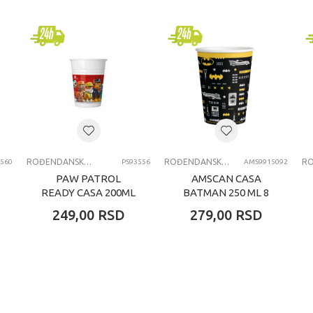
Procos party
devojčice
svi uzrasti
RODJENDANSKE CASE
ROĐENDANSKE ČAŠE
ROĐENDANSKE ČAŠE
3560
PS93556
AMS9915092
PAW PATROL
AMSCAN CASA
READY CASA 200ML
BATMAN 250 ML 8
1/8 KOM
KOM
249,00
RSD
279,00
RSD