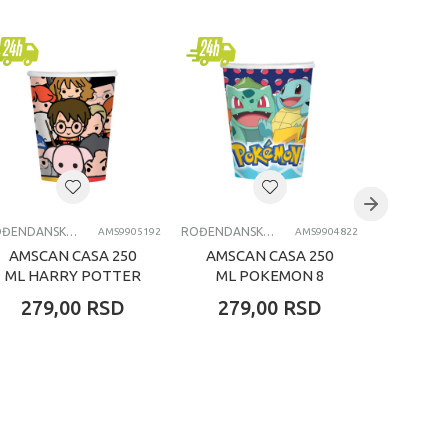
ROĐENDANSKE ČAŠE
ROĐENDANSKE ČAŠE
AMS9905192
AMS9904822
AMSCAN CASA 250
AMSCAN CASA 250
AMSCA
ML HARRY POTTER
ML POKEMON 8
ML D
8 KOM
KOM
279,00
RSD
279,00
RSD
269