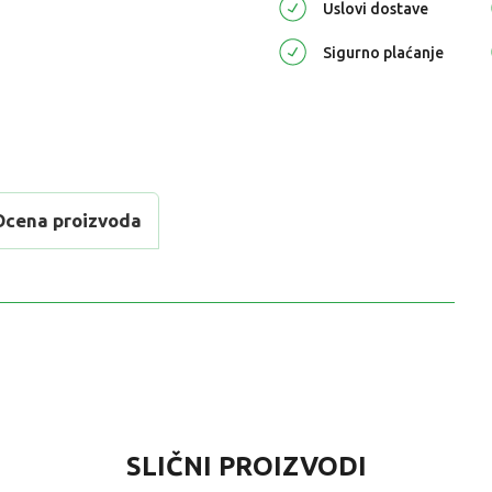
Uslovi dostave
Sigurno plaćanje
Ocena proizvoda
VREDNOST
SLIČNI PROIZVODI
Rođendanske čaše