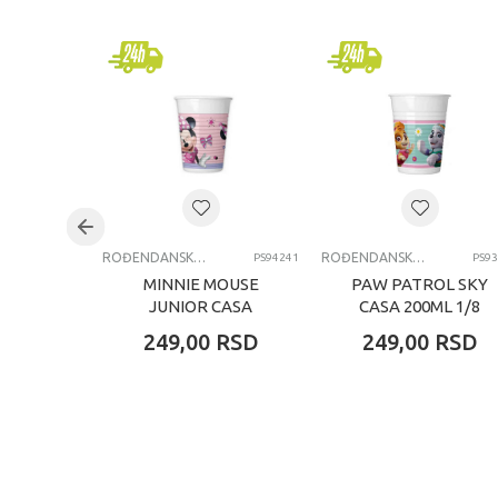
Brend
Pol
Uzrast
Kategorija
ROĐENDANSKE ČAŠE
ROĐENDANSKE ČAŠE
PS94241
PS9
MINNIE MOUSE
PAW PATROL SKY
JUNIOR CASA
CASA 200ML 1/8
200ML 1/8 KOM
KOM
249,00
RSD
249,00
RSD