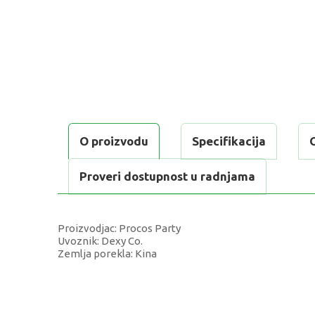
O proizvodu
Specifikacija
Proveri dostupnost u radnjama
Proizvodjac: Procos Party
Uvoznik: Dexy Co.
Zemlja porekla: Kina
KARAKTERISTIKA
Kategorija