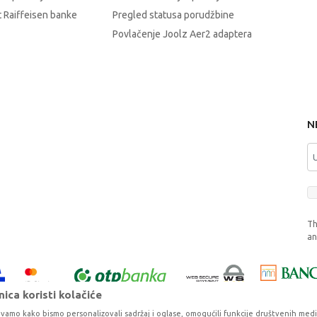
 Raiffeisen banke
Pregled statusa porudžbine
Povlačenje Joolz Aer2 adaptera
N
Th
a
ica koristi kolačiće
vamo kako bismo personalizovali sadržaj i oglase, omogućili funkcije društvenih medija 