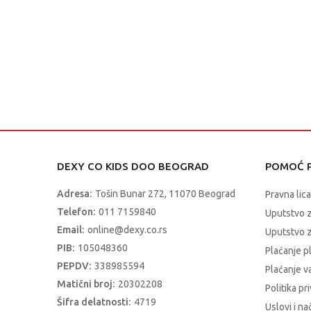
DEXY CO KIDS DOO BEOGRAD
POMOĆ P
Adresa:
Tošin Bunar 272, 11070 Beograd
Pravna lica
Telefon:
011 7159840
Uputstvo 
Email:
online@dexy.co.rs
Uputstvo z
PIB:
105048360
Plaćanje p
PEPDV:
338985594
Plaćanje 
Matični broj:
20302208
Politika pr
Šifra delatnosti:
4719
Uslovi i na