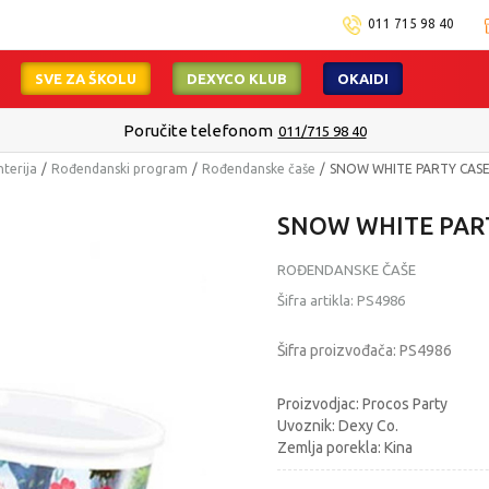
011 715 98 40
SVE ZA ŠKOLU
DEXYCO KLUB
OKAIDI
Poručite telefonom
011/715 98 40
nterija
Rođendanski program
Rođendanske čaše
SNOW WHITE PARTY CASE
SNOW WHITE PART
ROĐENDANSKE ČAŠE
Šifra artikla:
PS4986
Šifra proizvođača:
PS4986
Proizvodjac: Procos Party
Uvoznik: Dexy Co.
Zemlja porekla: Kina