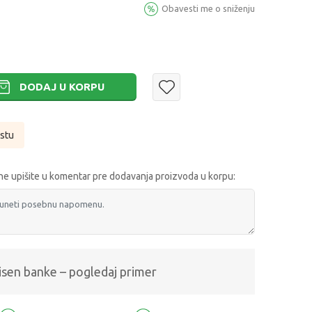
Obavesti me o sniženju
DODAJ U KORPU
istu
e upišite u komentar pre dodavanja proizvoda u korpu:
isen banke – pogledaj primer