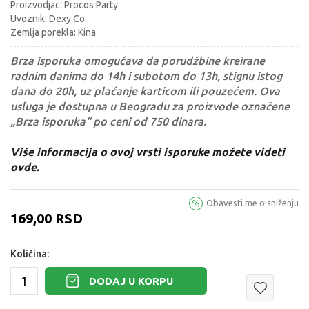
Proizvodjac: Procos Party
Uvoznik: Dexy Co.
Zemlja porekla: Kina
Brza isporuka omogućava da porudžbine kreirane
radnim danima do 14h i subotom do 13h, stignu istog
dana do 20h, uz plaćanje karticom ili pouzećem. Ova
usluga je dostupna u Beogradu za proizvode označene
„Brza isporuka“ po ceni od 750 dinara.
Više informacija o ovoj vrsti isporuke možete videti
ovde.
Obavesti me o sniženju
169,00
RSD
Količina:
DODAJ U KORPU