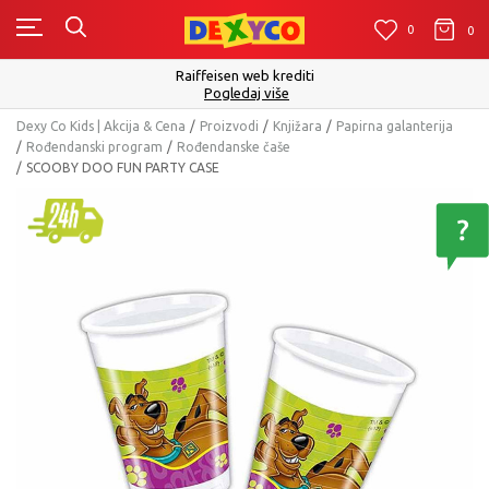
0
0
0
Raiffeisen web krediti
Pogledaj više
Dexy Co Kids | Akcija & Cena
Proizvodi
Knjižara
Papirna galanterija
Rođendanski program
Rođendanske čaše
SCOOBY DOO FUN PARTY CASE