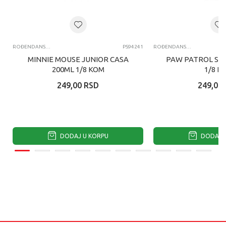
ROĐENDANSKE ČAŠE
PS94241
ROĐENDANSKE ČAŠE
MINNIE MOUSE JUNIOR CASA
PAW PATROL SKY
200ML 1/8 KOM
1/8 K
249,00
RSD
249,00
DODAJ U KORPU
DODAJ U