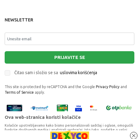
NEWSLETTER
PRIJAVITE SE
Čitao sam i složio se sa
uslovima korišćenja
This site is protected by reCAPTCHA and the Google
Privacy Policy
and
Terms of Service
apply.
Ova web-stranica koristi kolačiće
Kolačiće upotrebljavamo kako bismo personalizovali sadržaj i oglase, omogućili
funkcije društvenih medija i analizirali saobraćaj. Isto tako, podatke o vašoj
upotrebi naše web-lokacije delimo s partnerima za društvene medije,
oglašavanje i analizu, a oni ih mogu kombinovati s drugim podacima koje ste im