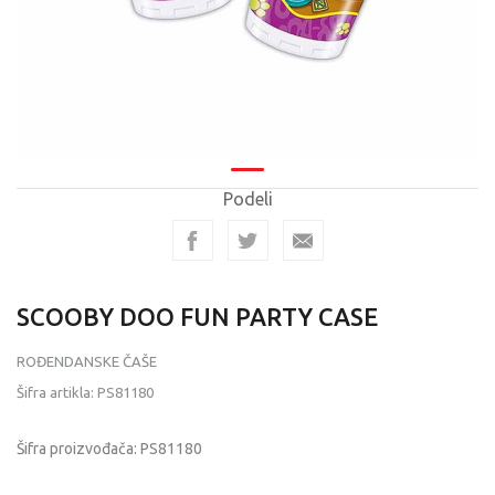
Podeli
SCOOBY DOO FUN PARTY CASE
ROĐENDANSKE ČAŠE
Šifra artikla:
PS81180
Šifra proizvođača:
PS81180