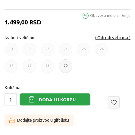
Obavesti me o sniženju
1.499,00
RSD
Odredi veličinu
Izaberi veličinu:
21
22
23
24
25
26
21
22
23
24
25
26
27
28
29
30
27
28
29
30
Količina:
DODAJ U KORPU
Dodajte proizvod u gift listu