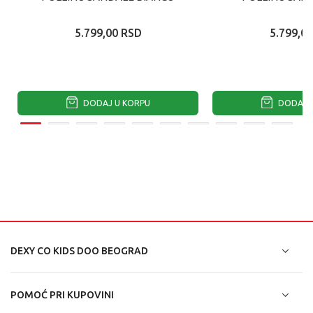
5.799,00
RSD
5.799,00
DODAJ U KORPU
DODAJ U
DEXY CO KIDS DOO BEOGRAD
POMOĆ PRI KUPOVINI