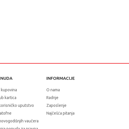
ONUDA
INFORMACIJE
 kupovina
O nama
b kartica
Radnje
korisničko uputstvo
Zaposlenje
atofne
Najčešća pitanja
novogodišnjih vaučera
nja ponuda za pravna