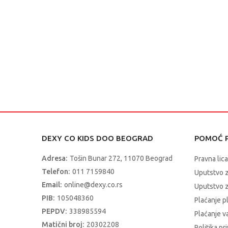
DEXY CO KIDS DOO BEOGRAD
POMOĆ P
Adresa:
Tošin Bunar 272, 11070 Beograd
Pravna lica
Telefon:
011 7159840
Uputstvo 
Email:
online@dexy.co.rs
Uputstvo z
PIB:
105048360
Plaćanje p
PEPDV:
338985594
Plaćanje 
Matični broj:
20302208
Politika pr