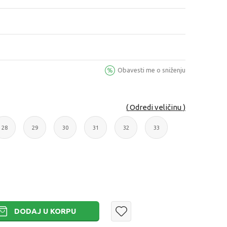
Obavesti me o sniženju
Odredi veličinu
28
29
30
31
32
33
28
29
30
31
32
33
DODAJ U KORPU