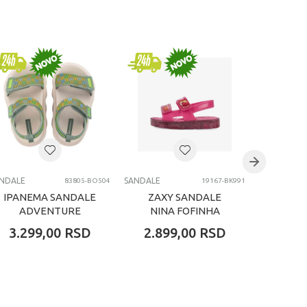
NDALE
SANDALE
SANDALE
83805-BO504
19167-BK991
IPANEMA SANDALE
ZAXY SANDALE
POLLI
ADVENTURE
NINA FOFINHA
UNISEX BABY
PAPETE BABY
3.299,00
RSD
2.899,00
RSD
5.79