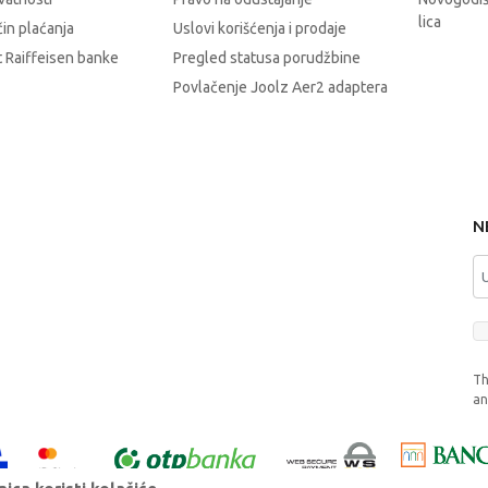
lica
čin plaćanja
Uslovi korišćenja i prodaje
 Raiffeisen banke
Pregled statusa porudžbine
Povlačenje Joolz Aer2 adaptera
N
Th
a