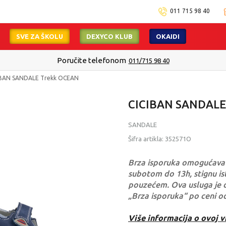
011 715 98 40
SVE ZA ŠKOLU
DEXYCO KLUB
OKAIDI
Poručite telefonom
011/715 98 40
IBAN SANDALE Trekk OCEAN
CICIBAN SANDALE
SANDALE
Šifra artikla:
352571O
Brza isporuka omogućava 
subotom do 13h, stignu ist
pouzećem. Ova usluga je 
„Brza isporuka“ po ceni o
Više informacija o ovoj v