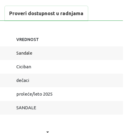
Proveri dostupnost u radnjama
VREDNOST
Sandale
Ciciban
dečaci
proleće/leto 2025
SANDALE