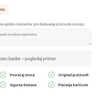
istu
e upišite u komentar pre dodavanja proizvoda u korpu:
isen banke – pogledaj primer
Povraćaj novca
Original proizvodi
Sigurna dostava
Plaćanje karticom