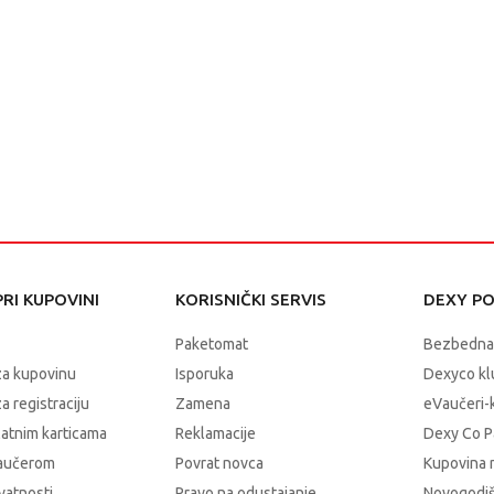
RI KUPOVINI
KORISNIČKI SERVIS
DEXY P
Paketomat
Bezbedna
za kupovinu
Isporuka
Dexyco klu
a registraciju
Zamena
eVaučeri-
latnim karticama
Reklamacije
Dexy Co P
vaučerom
Povrat novca
Kupovina 
ivatnosti
Pravo na odustajanje
Novogodiš