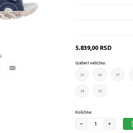
5.839,00
RSD
i
Izaberi veličinu:
25
26
27
25
26
27
34
35
34
35
Količina: