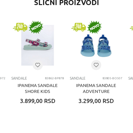
SLIČNI PROIZVODI
SANDALE
SANDALE
SA
972
83862-BP878
83805-BO507
IPANEMA SANDALE
IPANEMA SANDALE
SHORE KIDS
ADVENTURE
UNISEX BABY
3.899,00
RSD
3.299,00
RSD