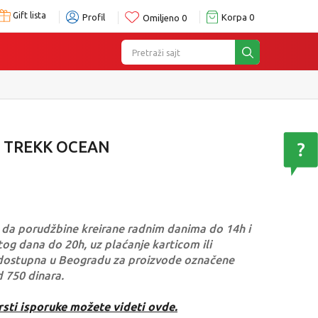
Gift lista
Profil
Korpa
0
Omiljeno
0
Pretraži sajt
 TREKK OCEAN
da porudžbine kreirane radnim danima do 14h i
og dana do 20h, uz plaćanje karticom ili
dostupna u Beogradu za proizvode označene
d 750 dinara.
rsti isporuke možete videti ovde.